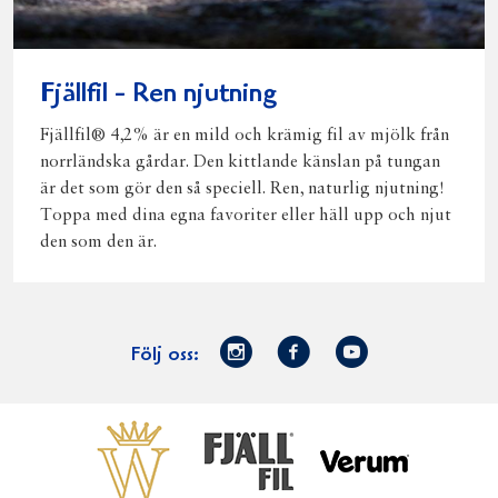
Fjällfil - Ren njutning
Fjällfil® 4,2% är en mild och krämig fil av mjölk från
norrländska gårdar. Den kittlande känslan på tungan
är det som gör den så speciell. Ren, naturlig njutning!
Toppa med dina egna favoriter eller häll upp och njut
den som den är.
Norrmejerier
Facebook
Youtube
Följ oss:
på
Instagram
Västerbottensost
Fjällfil
Verum
Start
Gör gott för
Gör gott för
Norrländska
Våra
Goda 