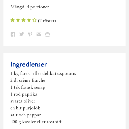
Mängd:
4 portioner
(
7
röster)
Dela
Dela
Dela
Dela
Skriv
på
på
på
via
ut
Facebook
Twitter
Pinterest
e-
post
Ingredienser
1 kg färsk- eller delikatesspotatis
2 dl crème fraiche
1 tsk fransk senap
1 röd paprika
svarta oliver
en bit purjolök
salt och peppar
400 g kassler eller rostbiff