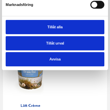
Marknadsföring
Crème Fraichen
Crème Fraichen
34% 500g
34% 200g
Tillåt alla
Tillåt urval
Avvisa
Lätt Crème