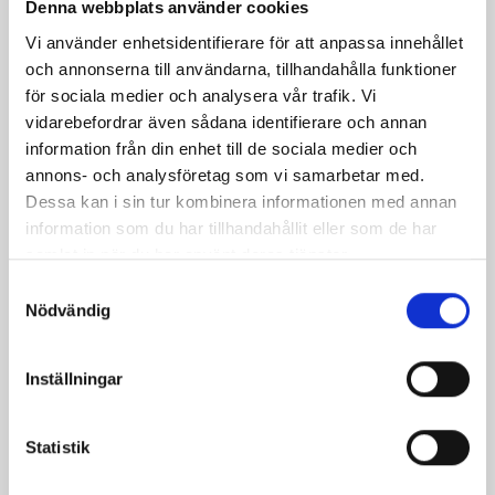
Denna webbplats använder cookies
Skinkwok med
Renskavswok med
äpple och lingon
svamp och lök
Vi använder enhetsidentifierare för att anpassa innehållet
och annonserna till användarna, tillhandahålla funktioner
för sociala medier och analysera vår trafik. Vi
vidarebefordrar även sådana identifierare och annan
information från din enhet till de sociala medier och
annons- och analysföretag som vi samarbetar med.
Dessa kan i sin tur kombinera informationen med annan
Produkter i receptet:
information som du har tillhandahållit eller som de har
samlat in när du har använt deras tjänster.
Samtyckesval
Nödvändig
Inställningar
Statistik