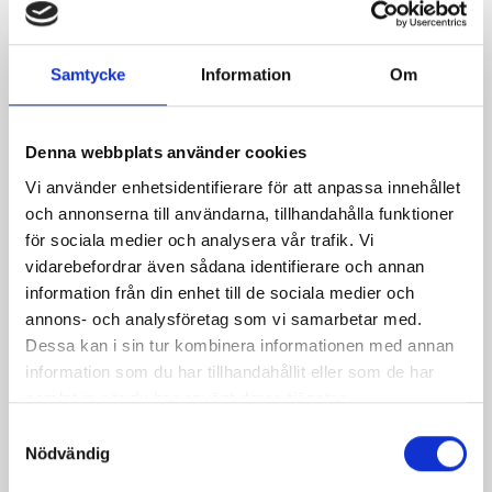
För oavsett vilka vi är så har vi en sak gemensamt -
kärleken till vår bygd och vårt landskap. Kärleken till
vårt Norrland.
Samtycke
Information
Om
Denna webbplats använder cookies
Vi använder enhetsidentifierare för att anpassa innehållet
och annonserna till användarna, tillhandahålla funktioner
för sociala medier och analysera vår trafik. Vi
vidarebefordrar även sådana identifierare och annan
information från din enhet till de sociala medier och
annons- och analysföretag som vi samarbetar med.
Dessa kan i sin tur kombinera informationen med annan
information som du har tillhandahållit eller som de har
samlat in när du har använt deras tjänster.
Upptäck mer
Samtyckesval
Nödvändig