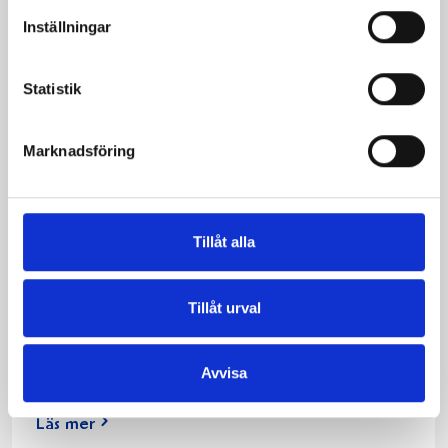
Inställningar
Statistik
Marknadsföring
Tillåt alla
Öppna landskap ger biologisk
Tillåt urval
mångfald
Läs mer om hur varje liter mjölk du köper hjälper till
Avvisa
att hålla landskapen öppna och varför det är bra.
Läs mer