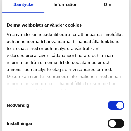
Samtycke
Information
Om
Denna webbplats använder cookies
Vi använder enhetsidentifierare för att anpassa innehållet
och annonserna till användarna, tillhandahålla funktioner
Hur är det att jobba på
för sociala medier och analysera vår trafik. Vi
vidarebefordrar även sådana identifierare och annan
Norrmejerier?
information från din enhet till de sociala medier och
annons- och analysföretag som vi samarbetar med.
Vi har en stor bredd av yrkeskunnande på våra
Dessa kan i sin tur kombinera informationen med annan
anläggningar och för oss är det en självklarhet att
information som du har tillhandahållit eller som de har
det vi gör är så mycket mer än mejeriprodukter. Vi
samlat in när du har använt deras tjänster.
gör gott.
Samtyckesval
Se filmen
Nödvändig
Läs mer
Inställningar