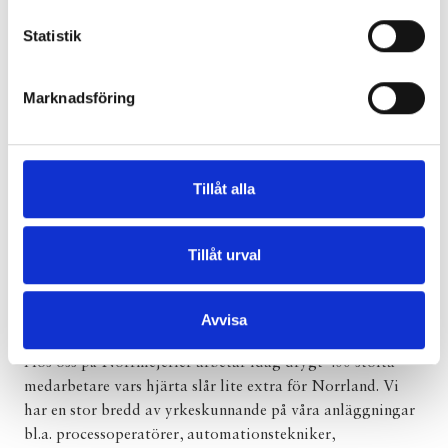
Statistik
Marknadsföring
Tillåt alla
Tillåt urval
Vill du bli en av oss?
Avvisa
Hos oss på Norrmejerier arbetar idag drygt 400 stolta
medarbetare vars hjärta slår lite extra för Norrland. Vi
har en stor bredd av yrkeskunnande på våra anläggningar
bl.a. processoperatörer, automationstekniker,