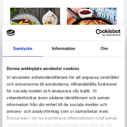
Samtycke
Information
Om
Svamptoast
Norrländsk viltgryta
Denna webbplats använder cookies
Vi använder enhetsidentifierare för att anpassa innehållet
och annonserna till användarna, tillhandahålla funktioner
för sociala medier och analysera vår trafik. Vi
vidarebefordrar även sådana identifierare och annan
information från din enhet till de sociala medier och
annons- och analysföretag som vi samarbetar med.
Höstrisotto med svamp
Pytt i panna med
Dessa kan i sin tur kombinera informationen med annan
och örter
renskav
information som du har tillhandahållit eller som de har