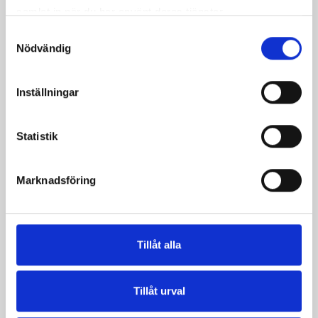
samlat in när du har använt deras tjänster.
Samtyckesval
Nödvändig
Inställningar
Statistik
Mustig högrevsgryta
Enkel smoothie med
med hemlagat
norrländskt yoghurt
Marknadsföring
potatismos
Tillåt alla
Tillåt urval