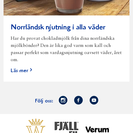
Norrländsk njutning i alla väder
Har du provat chokladmjölk från dina norrländska
mjölkbönder? Den är lika god varm som kall och
passar perfekt som vardagsnjutning oavsett väder, året
om.
Läs mer
Norrmejerier
Facebook
Youtube
Följ oss:
på
Instagram
Västerbottensost
Fjällfil
Verum
Start