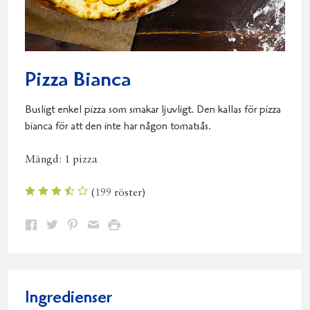
Pizza Bianca
Busligt enkel pizza som smakar ljuvligt. Den kallas för pizza
bianca för att den inte har någon tomatsås.
Mängd:
1 pizza
(
199
röster)
Dela
Dela
Dela
Dela
Skriv
på
på
på
via
ut
Facebook
Twitter
Pinterest
e-
post
Ingredienser