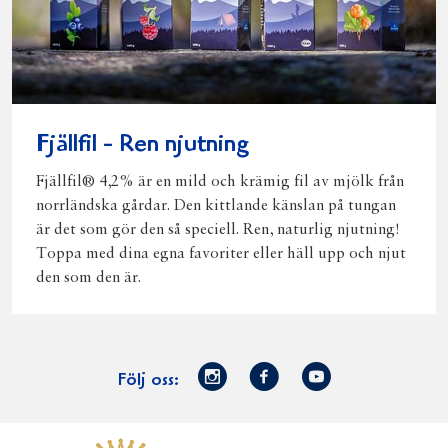
Fjällfil - Ren njutning
Fjällfil® 4,2% är en mild och krämig fil av mjölk från
norrländska gårdar. Den kittlande känslan på tungan
är det som gör den så speciell. Ren, naturlig njutning!
Toppa med dina egna favoriter eller häll upp och njut
den som den är.
Norrmejerier
Facebook
Youtube
Följ oss:
på
Instagram
Västerbottensost
Fjällfil
Verum