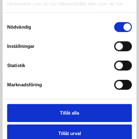
information som du har tillhandahållit eller som de har
samlat in när du har använt deras tjänster.
Samtyckesval
Nödvändig
Inställningar
Statistik
Crème Fraichen
Crème Fraichen
34% 500g
34% 200g
Marknadsföring
Tillåt alla
Tillåt urval