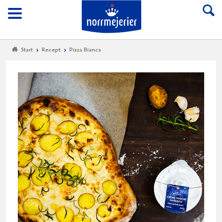
Till Norrmejerier start
Meny
Start
Recept
Pizza Bianca