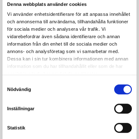
eller
Denna webbplats använder cookies
i
Vi använder enhetsidentifierare för att anpassa innehållet
glass.
och annonserna till användarna, tillhandahålla funktioner
Som
för sociala medier och analysera vår trafik. Vi
alla
vidarebefordrar även sådana identifierare och annan
av
information från din enhet till de sociala medier och
Norrm
annons- och analysföretag som vi samarbetar med.
produ
Dessa kan i sin tur kombinera informationen med annan
är
information som du har tillhandahållit eller som de har
den
samlat in när du har använt deras tjänster.
gjord
på
Samtyckesval
Nödvändig
100%
norrl
mjölk
Inställningar
från
norrl
bönde
Statistik