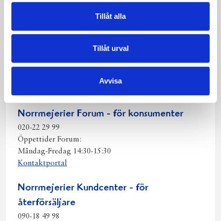
Facebook
Twitter
Pinterest
e-
Tillåt alla
post
Kontakta oss
Tillåt urval
Norrmejeriers växel:
090-18 28 00
Öppettider: 08:00 – 16:00
Avvisa
Lunchstängt: 12:00 – 13:00
Norrmejerier Forum - för konsumenter
020-22 29 99
Öppettider Forum:
Måndag-Fredag 14:30-15:30
Kontaktportal
Norrmejerier Kundcenter - för
återförsäljare
090-18 49 98