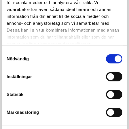
för sociala medier och analysera vår trafik. Vi
vidarebefordrar även sådana identifierare och annan
information från din enhet till de sociala medier och
annons- och analysföretag som vi samarbetar med.
Dessa kan i sin tur kombinera informationen med annan
information som du har tillhandahållit eller som de har
samlat in när du har använt deras tjänster.
Samtyckesval
Nödvändig
Inställningar
Statistik
Marknadsföring
Dela
Dela
Dela
Dela
Skriv
på
på
på
via
ut