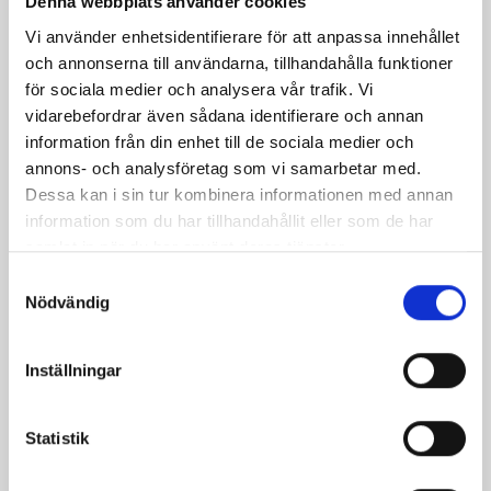
i
Denna webbplats använder cookies
glass.
Vi använder enhetsidentifierare för att anpassa innehållet
Som
och annonserna till användarna, tillhandahålla funktioner
alla
för sociala medier och analysera vår trafik. Vi
av
vidarebefordrar även sådana identifierare och annan
Norrm
information från din enhet till de sociala medier och
produ
annons- och analysföretag som vi samarbetar med.
är
Dessa kan i sin tur kombinera informationen med annan
den
information som du har tillhandahållit eller som de har
gjord
samlat in när du har använt deras tjänster.
på
Samtyckesval
100%
Nödvändig
norrl
mjölk
från
Inställningar
norrl
bönde
Statistik
Snab