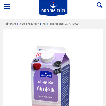
Till Norrmejerier start
Meny
Start
Våra produkter
Fil
Skogsbärsfil 2,7% 1000g
Sk
2,
10
Norrm
Skogsb
är
gjord
på
mjölk
från