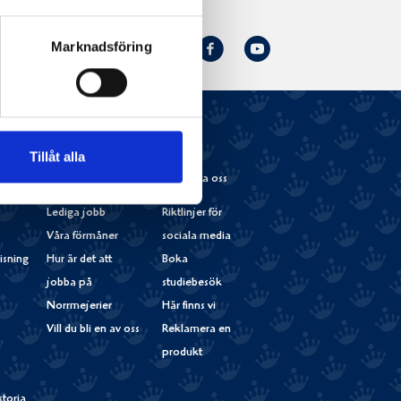
Norrmejerier
Facebook
Youtube
Marknadsföring
Följ oss:
på
Instagram
Tillåt alla
r
Jobba med oss
Kontakta oss
Lediga jobb
Riktlinjer för
Våra förmåner
sociala media
isning
Hur är det att
Boka
jobba på
studiebesök
Norrmejerier
Här finns vi
Vill du bli en av oss
Reklamera en
produkt
storia