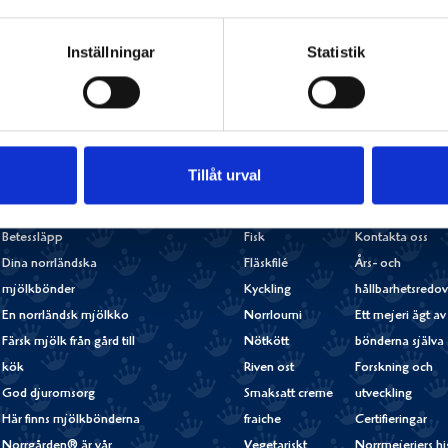
Facebook
Twitter
Pinterest
e-
post
Inställningar
Statistik
Tillåt urval
Våra goda
Norrländska mjölkbönder
Goda recept
Om Norrmejerie
produkter
Betessläpp
Fisk
Kontakta oss
Dina norrländska
Fläskfilé
Års- och
mjölkbönder
Kyckling
hållbarhetsredov
En norrländsk mjölkko
Norrloumi
Ett mejeri ägt av
Färsk mjölk från gård till
Nötkött
bönderna själva
kök
Riven ost
Forskning och
God djuromsorg
Smaksatt creme
utveckling
Här finns mjölkbönderna
fraiche
Certifieringar
Norrgården® är vår
Vegetariskt
Norrmejeriers hi