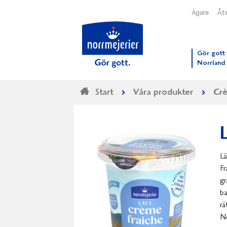
Ägare
Åte
Till N
Gör gott 
Norrland
Start
Våra produkter
Crè
Lä
Fr
gr
ba
rä
No