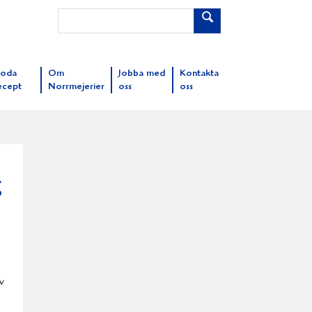
oda
Om
Jobba med
Kontakta
ecept
Norrmejerier
oss
oss
g
v