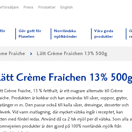
rförsäljare
Press
Produkter
English
orrmejerier startsida
för
Gör gott för
Norrländska
Våra goda
G
Planeten
mjölkbönder
produkter
r
me Fraiche
Lätt Crème Fraichen 13% 500g
Lätt Crème Fraichen 13% 500
tt Crème Fraiche, 13 % fetthalt, är ett magrare alternativ till Crème
aiche. Produkten är kokbar och kan användas till såser, soppor, grytor,
atänger m m. Den passar också till kalla såser, dressingar, desserter och
kverk. Vid varm matlagning, där mycket vätska ingår i receptet, kan
tten med fördel redas. Använd då ca 2 tsk mjöl per dl vätska. Som alla a
rrmejeriers produkter är den gjord på 100% norrländsk mjölk från