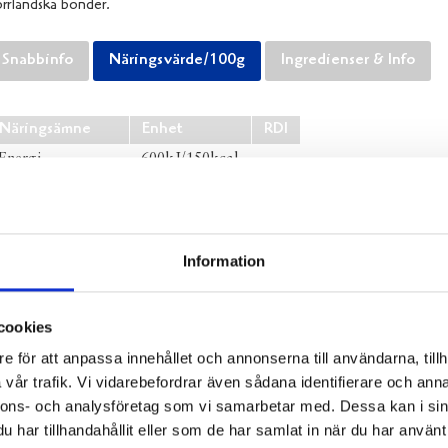
rrländska bönder.
Snabbinfo
Näringsvärde/100g
Ingredienser & Info
Näringsämne
Enhet
RDI
Energi
600kJ/150kcal
Fett
13 g
varav mättat fett
8,0 g
Kolhydrat
4,9 g
Information
varav sockerarter
4,9 g
Protein
3,0 g
cookies
Salt
0,1 g
e för att anpassa innehållet och annonserna till användarna, tillh
vår trafik. Vi vidarebefordrar även sådana identifierare och anna
Dela
Dela
Dela
Dela
Skriv
nnons- och analysföretag som vi samarbetar med. Dessa kan i sin
på
på
på
via
ut
har tillhandahållit eller som de har samlat in när du har använt 