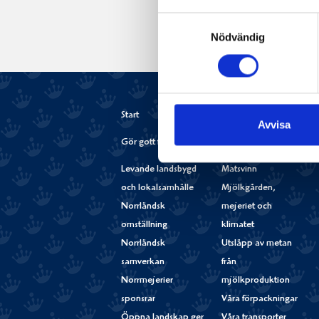
Samtyckesval
Nödvändig
Start
Avvisa
Gör gott för Norrland
Gör gott för Planeten
Levande landsbygd
Matsvinn
och lokalsamhälle
Mjölkgården,
Norrländsk
mejeriet och
omställning
klimatet
Norrländsk
Utsläpp av metan
samverkan
från
Norrmejerier
mjölkproduktion
sponsrar
Våra förpackningar
Öppna landskap ger
Våra transporter