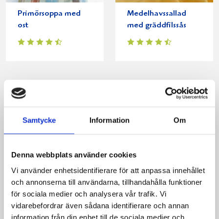
Primörsoppa med
Medelhavssallad
ost
med gräddfilssås
Samtycke
Information
Om
Denna webbplats använder cookies
Morotsplättar med
Ljummen
Vi använder enhetsidentifierare för att anpassa innehållet
rostade solrosfrön
skördesallad
och annonserna till användarna, tillhandahålla funktioner
för sociala medier och analysera vår trafik. Vi
vidarebefordrar även sådana identifierare och annan
information från din enhet till de sociala medier och