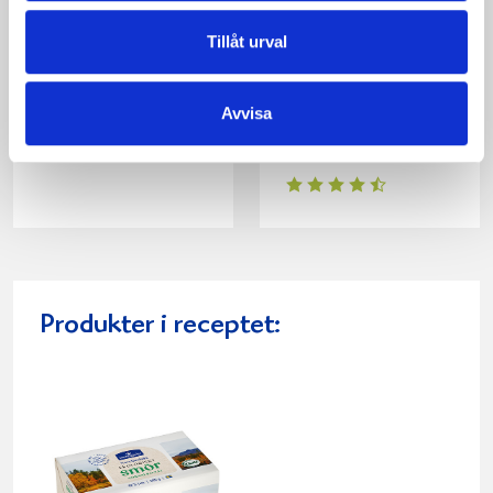
Tillåt urval
Guldgrävargryta
Spenatpasta med
Avvisa
ostsås och stekt
paprika
Produkter i receptet: