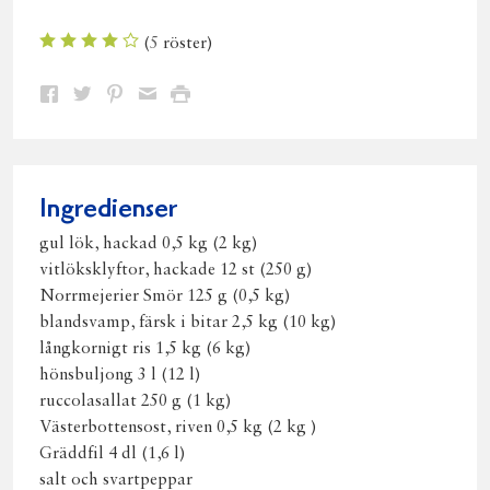
(
5
röster)
Dela
Dela
Dela
Dela
Skriv
på
på
på
via
ut
Facebook
Twitter
Pinterest
e-
post
Ingredienser
gul lök, hackad 0,5 kg (2 kg)
vitlöksklyftor, hackade 12 st (250 g)
Norrmejerier Smör 125 g (0,5 kg)
blandsvamp, färsk i bitar 2,5 kg (10 kg)
långkornigt ris 1,5 kg (6 kg)
hönsbuljong 3 l (12 l)
ruccolasallat 250 g (1 kg)
Västerbottensost, riven 0,5 kg (2 kg )
Gräddfil 4 dl (1,6 l)
salt och svartpeppar