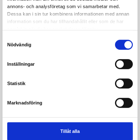
annons- och analysföretag som vi samarbetar med.
Dessa kan i sin tur kombinera informationen med annan
information som du har tillhandahållit eller som de har
samlat in när du har använt deras tjänster.
Samtyckesval
Nödvändig
Inställningar
Rotfruktsoppa med
Stekt ost på
äppeltopp
grönsaksbädd
Statistik
Marknadsföring
Tillåt alla