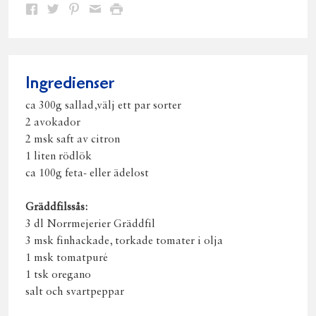
Dela
Dela
Dela
Dela
Skriv
på
på
på
via
ut
Facebook
Twitter
Pinterest
e-
post
Ingredienser
ca 300g sallad,välj ett par sorter
2 avokador
2 msk saft av citron
1 liten rödlök
ca 100g feta- eller ädelost
Gräddfilssås:
3 dl Norrmejerier Gräddfil
3 msk finhackade, torkade tomater i olja
1 msk tomatpuré
1 tsk oregano
salt och svartpeppar