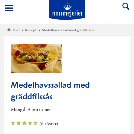
Till Norrmejerier start
Meny
Start
Recept
Medelhavssallad med gräddfilssås
Medelhavssallad med
gräddfilssås
Mängd:
4 portioner
(
6
röster)