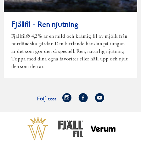
Fjällfil - Ren njutning
Fjällfil® 4,2% är en mild och krämig fil av mjölk från
norrländska gårdar. Den kittlande känslan på tungan
är det som gör den så speciell. Ren, naturlig njutning!
Toppa med dina egna favoriter eller häll upp och njut
den som den är.
Norrmejerier
Facebook
Youtube
Följ oss:
på
Instagram
Västerbottensost
Fjällfil
Verum
Start
Gör gott för
Gör gott för
Norrländska
Våra
Goda 