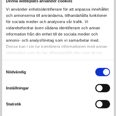
Denna webbplats använder cookies
Vi använder enhetsidentifierare för att anpassa innehållet
och annonserna till användarna, tillhandahålla funktioner
för sociala medier och analysera vår trafik. Vi
vidarebefordrar även sådana identifierare och annan
information från din enhet till de sociala medier och
annons- och analysföretag som vi samarbetar med.
Rödbetssallad med
Höstrisotto med
Dessa kan i sin tur kombinera informationen med annan
matvete och fetaost
svamp och örter
information som du har tillhandahållit eller som de har
samlat in när du har använt deras tjänster.
Samtyckesval
Nödvändig
Produkter i receptet:
Inställningar
Statistik