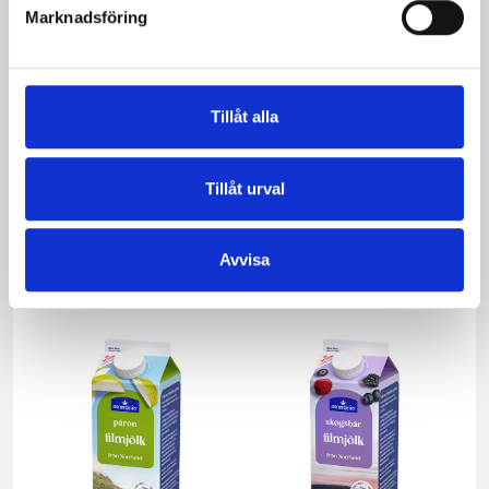
Marknadsföring
Tillåt alla
Tillåt urval
Mellanmjölk
Jordgubbsfil 2,7%
1,5% laktosfri 3dl
1000g
Avvisa