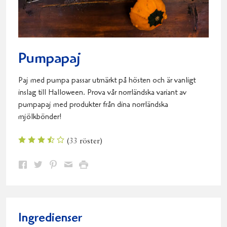
Pumpapaj
Paj med pumpa passar utmärkt på hösten och är vanligt
inslag till Halloween. Prova vår norrländska variant av
pumpapaj med produkter från dina norrländska
mjölkbönder!
(
33
röster)
Dela
Dela
Dela
Dela
Skriv
på
på
på
via
ut
Facebook
Twitter
Pinterest
e-
post
Ingredienser