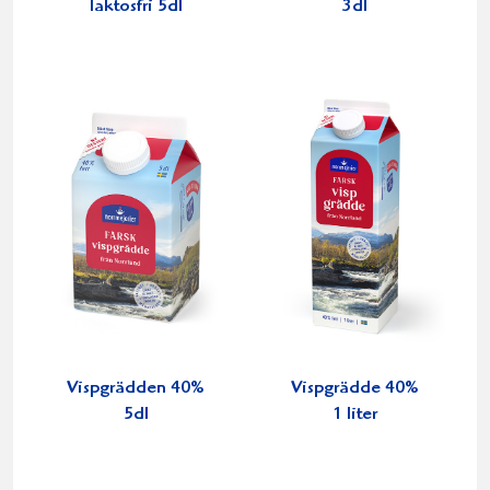
laktosfri 5dl
3dl
Vispgrädden 40%
Vispgrädde 40%
5dl
1 liter