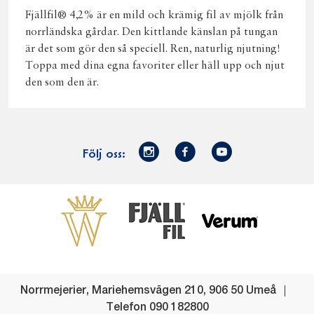
Fjällfil® 4,2% är en mild och krämig fil av mjölk från
norrländska gårdar. Den kittlande känslan på tungan
är det som gör den så speciell. Ren, naturlig njutning!
Toppa med dina egna favoriter eller häll upp och njut
den som den är.
Norrmejerier
Facebook
Youtube
Följ oss:
på
Instagram
Västerbottensost
Fjällfil
Verum
Start
Gör gott för
Gör gott för
Norrländska
Våra
Goda 
Norrland
Planeten
mjölkbönder
goda
Fisk
produkter
Levande
Matsvinn
Betessläpp
Fläskf
Norrmejerier
,
Mariehemsvägen 210
,
906 50
Umeå
landsbygd
Mjölkgården,
Dina
Kyckl
Telefon
090 182800