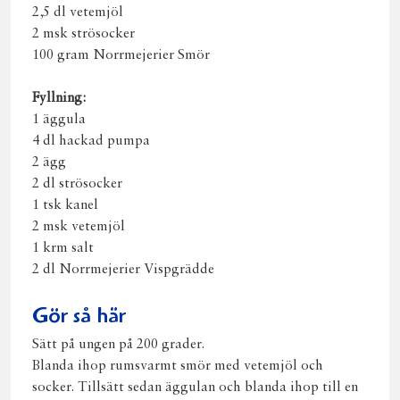
2,5 dl vetemjöl
2 msk strösocker
100 gram Norrmejerier Smör
Fyllning:
1 äggula
4 dl hackad pumpa
2 ägg
2 dl strösocker
1 tsk kanel
2 msk vetemjöl
1 krm salt
2 dl Norrmejerier Vispgrädde
Gör så här
Sätt på ungen på 200 grader.
Blanda ihop rumsvarmt smör med vetemjöl och
socker. Tillsätt sedan äggulan och blanda ihop till en