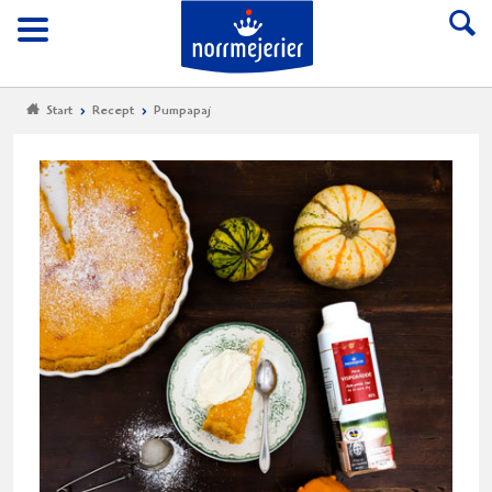
Till Norrmejerier start
Meny
Start
Recept
Pumpapaj