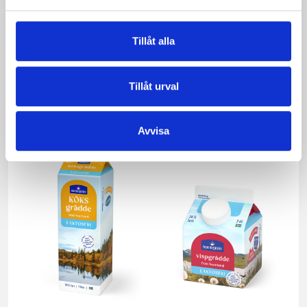
Tillåt alla
Vispgrädden Eko
Smör Eko
40% KRAV 1 liter
normalsaltat
Tillåt urval
KRAV 500g
Avvisa