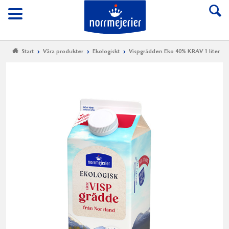
Till Norrmejerier start
Meny
Start
Våra produkter
Ekologiskt
Vispgrädden Eko 40% KRAV 1 liter
Vi
Ek
40
K
1 l
Ekolo
vispg
från
Norrm