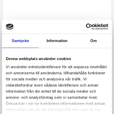
smakf
i
matla
är
Vispg
ofta
helt
Samtycke
Information
Om
oersät
Det
Denna webbplats använder cookies
är
fettet
Vi använder enhetsidentifierare för att anpassa innehållet
i
och annonserna till användarna, tillhandahålla funktioner
gräd
för sociala medier och analysera vår trafik. Vi
som
vidarebefordrar även sådana identifierare och annan
framh
information från din enhet till de sociala medier och
vissa
annons- och analysföretag som vi samarbetar med.
smak
Dessa kan i sin tur kombinera informationen med annan
samt
information som du har tillhandahållit eller som de har
ger