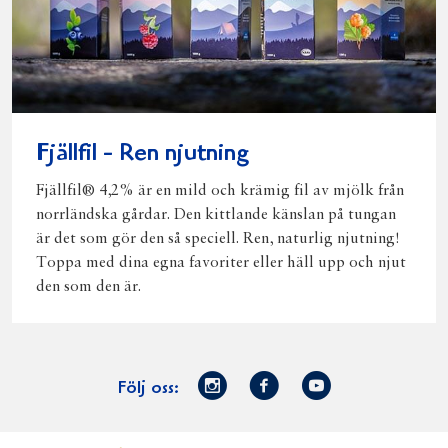
Fjällfil - Ren njutning
Fjällfil® 4,2% är en mild och krämig fil av mjölk från
norrländska gårdar. Den kittlande känslan på tungan
är det som gör den så speciell. Ren, naturlig njutning!
Toppa med dina egna favoriter eller häll upp och njut
den som den är.
Norrmejerier
Facebook
Youtube
Följ oss:
på
Instagram