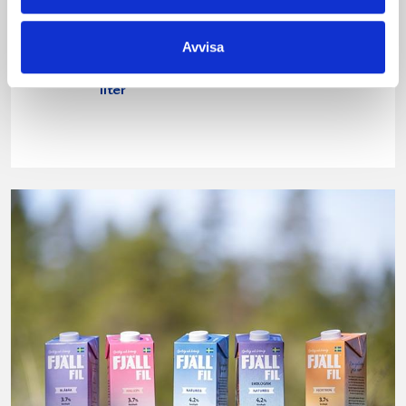
Avvisa
Köksgrädde
Vispgrädde 40%
Laktosfri 30% 1
1 liter
liter