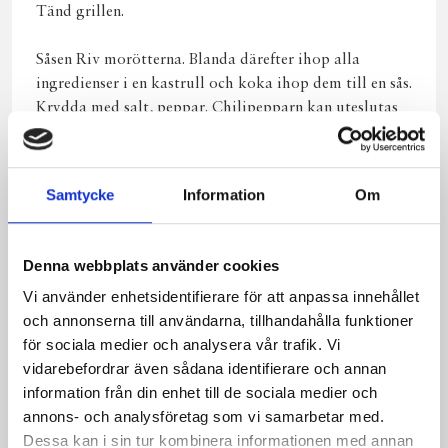
Tänd grillen.
Såsen Riv morötterna. Blanda därefter ihop alla
ingredienser i en kastrull och koka ihop dem till en sås.
Krydda med salt, peppar. Chilipepparn kan uteslutas
om man ej vill ha så stark sås.
Skär potatisen i klyftor samt även palsternackan och
Samtycke
Information
Om
löken. Lägg allt på en plåt och ringla över olja och
avsluta med att riva citronskalet över. Sätt in i ugnen
på 225 grader i ca 25 minuter tills potatisen blir mjuk.
Denna webbplats använder cookies
Vi använder enhetsidentifierare för att anpassa innehållet
Skär filéerna i sidan och lägg i fetaosten, soltorkade
och annonserna till användarna, tillhandahålla funktioner
tomater och rosmarinkvist i varje filé. Knyt snöre om
för sociala medier och analysera vår trafik. Vi
filén och koka på svag värme i några minuter så att
vidarebefordrar även sådana identifierare och annan
filéerna blir nästan klara. Lägg därefter på filéerna på
information från din enhet till de sociala medier och
grillen och grilla klart dem så de får en fin färg.
annons- och analysföretag som vi samarbetar med.
Dessa kan i sin tur kombinera informationen med annan
Servera allt ute en ljummen sommarkväll i trevligt