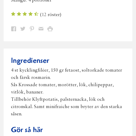
Mängd:
4 portioner
(
12
röster)
Dela
Dela
Dela
Dela
Skriv
på
på
på
via
ut
Facebook
Twitter
Pinterest
e-
post
Ingredienser
4 st kycklingfiléer, 150 gr fetaost, soltorkade tomater
och färsk rosmarin.
Sås Krossade tomater, morötter, lök, chilipeppar,
vitlök, bananer.
Tillbehör Klyftpotatis, palsternacka, lök och
citronskal. Samt minifraiche som bryter av den starka
såsen.
Gör så här