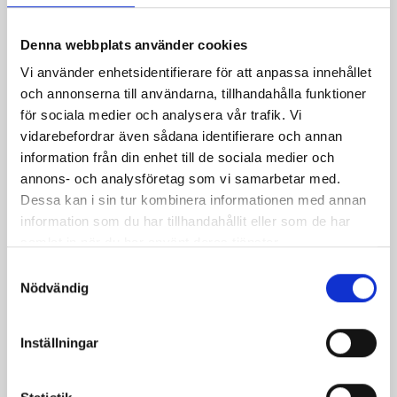
Denna webbplats använder cookies
Vi använder enhetsidentifierare för att anpassa innehållet
Kycklingmacka
och annonserna till användarna, tillhandahålla funktioner
för sociala medier och analysera vår trafik. Vi
vidarebefordrar även sådana identifierare och annan
information från din enhet till de sociala medier och
annons- och analysföretag som vi samarbetar med.
Dessa kan i sin tur kombinera informationen med annan
information som du har tillhandahållit eller som de har
Produkter i receptet:
samlat in när du har använt deras tjänster.
Samtyckesval
Nödvändig
Inställningar