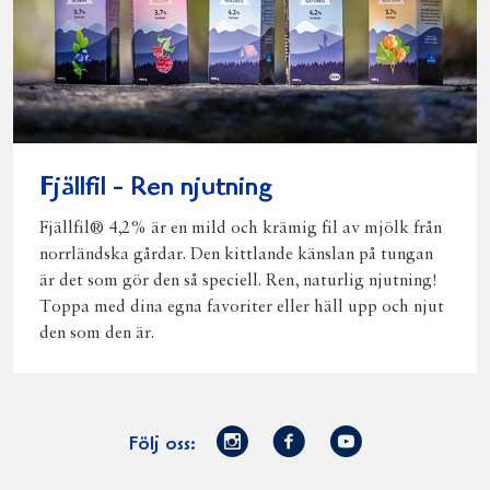
Fjällfil - Ren njutning
Fjällfil® 4,2% är en mild och krämig fil av mjölk från
norrländska gårdar. Den kittlande känslan på tungan
är det som gör den så speciell. Ren, naturlig njutning!
Toppa med dina egna favoriter eller häll upp och njut
den som den är.
Norrmejerier
Facebook
Youtube
Följ oss:
på