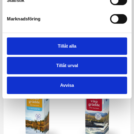
Statistik
Marknadsföring
Verum® filmjölk
Verum® filmjölk
4% Naturell
0,5% Naturell
Tillåt alla
1000g
1000g
Tillåt urval
Avvisa