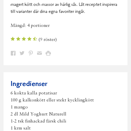
magert kött och massor av härlig sås. Låt receptet inspirera
till varianter där dina egna favoriter ingår.
Mängd:
4 portioner
(
9
röster)
Dela
Dela
Dela
Dela
Skriv
på
på
på
via
ut
Facebook
Twitter
Pinterest
e-
post
Ingredienser
6 kokta kalla potatisar
100 g kalkonkött eller stekt kycklingkött
1 mango
2 dl Mild Yoghurt Naturell
1-2 tsk finhackad färsk chili
1 krm salt