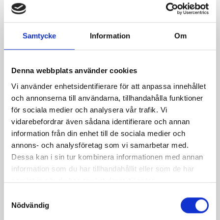
Den
är
färdig
Samtycke
Information
Om
att
njuta
som
Denna webbplats använder cookies
den
Vi använder enhetsidentifierare för att anpassa innehållet
är
och annonserna till användarna, tillhandahålla funktioner
i
för sociala medier och analysera vår trafik. Vi
en
vidarebefordrar även sådana identifierare och annan
sopp
information från din enhet till de sociala medier och
eller
annons- och analysföretag som vi samarbetar med.
i
Dessa kan i sin tur kombinera informationen med annan
alla
information som du har tillhandahållit eller som de har
typer
samlat in när du har använt deras tjänster.
av
Samtyckesval
matla
Nödvändig
varm