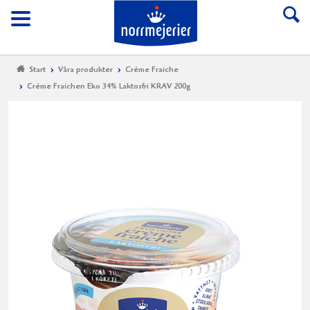
Till Norrmejerier start
Meny
Start
Våra produkter
Crème Fraiche
Crème Fraichen Eko 34% Laktosfri KRAV 200g
Cr
Fr
Ek
34
La
K
20