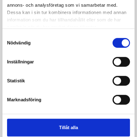
hela
annons- och analysföretag som vi samarbetar med.
95%.
Dessa kan i sin tur kombinera informationen med annan
Tack
information som du har tillhandahållit eller som de har
till
samlat in när du har använt deras tjänster.
dig,
Samtyckesval
som
Nödvändig
gör
en
bra
Inställningar
insats
för
Statistik
både
Norrl
och
Marknadsföring
för
miljö
när
du
Tillåt alla
väljer