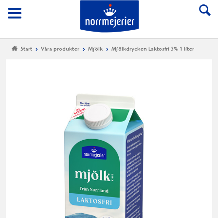
Till Norrmejerier start
Meny
Start
Våra produkter
Mjölk
Mjölkdrycken Laktosfri 3% 1 liter
Mj
La
3%
1 l
100%
norrl
laktos
mjölk
från