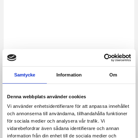
skog,
korke
och
den
yttre
filme
är
gjord
av
växtb
Samtycke
Information
Om
råvara
Det
inneb
Denna webbplats använder cookies
att
Vi använder enhetsidentifierare för att anpassa innehållet
ande
och annonserna till användarna, tillhandahålla funktioner
förny
för sociala medier och analysera vår trafik. Vi
mater
vidarebefordrar även sådana identifierare och annan
är
information från din enhet till de sociala medier och