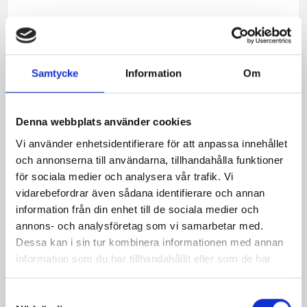
matla
till
paj,
tacos
eller
Samtycke
Information
Om
gratä
Även
utmär
Denna webbplats använder cookies
på
Vi använder enhetsidentifierare för att anpassa innehållet
ostbri
och annonserna till användarna, tillhandahålla funktioner
Oste
för sociala medier och analysera vår trafik. Vi
är
vidarebefordrar även sådana identifierare och annan
tillve
information från din enhet till de sociala medier och
ända
annons- och analysföretag som vi samarbetar med.
sedan
Dessa kan i sin tur kombinera informationen med annan
1872
information som du har tillhandahållit eller som de har
då
samlat in när du har använt deras tjänster.
mejer
Samtyckesval
Ulrika