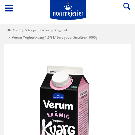
Till Norrmejerier start
Meny
Start
Våra produkter
Yoghurt
Verum Yoghurtkvarg 1,5% LF Jordgubb-Smultron 1000g
Ve
Yo
1,
LF
Jo
Sm
10