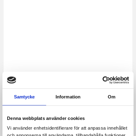
som
nature
och
i
smak
vanilj
samt
jordg
smult
och
är
fria
från
Samtycke
Information
Om
laktos
Smak
sötas
Denna webbplats använder cookies
naturl
Vi använder enhetsidentifierare för att anpassa innehållet
och
och annonserna till användarna, tillhandahålla funktioner