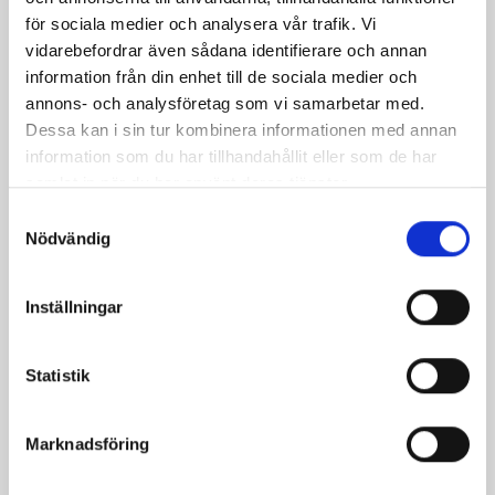
spars
för sociala medier och analysera vår trafik. Vi
Ett
vidarebefordrar även sådana identifierare och annan
enkel
information från din enhet till de sociala medier och
val
annons- och analysföretag som vi samarbetar med.
för
Dessa kan i sin tur kombinera informationen med annan
dig
information som du har tillhandahållit eller som de har
som
samlat in när du har använt deras tjänster.
vill
Samtyckesval
inves
Nödvändig
i
ditt
välm
Inställningar
och
samti
Statistik
njuta
av
den
Marknadsföring
krämi
och