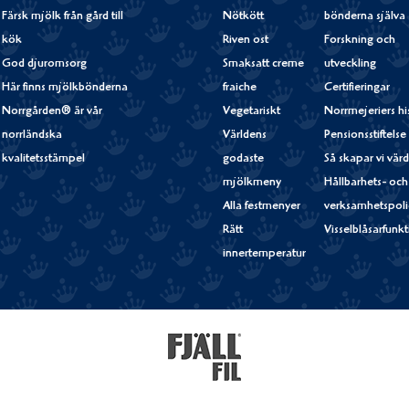
Färsk mjölk från gård till
Nötkött
bönderna själva
kök
Riven ost
Forskning och
God djuromsorg
Smaksatt creme
utveckling
Här finns mjölkbönderna
fraiche
Certifieringar
Norrgården® är vår
Vegetariskt
Norrmejeriers hi
norrländska
Världens
Pensionsstiftelse
kvalitetsstämpel
godaste
Så skapar vi vär
mjölkmeny
Hållbarhets- och
Alla festmenyer
verksamhetspoli
Rätt
Visselblåsarfunk
innertemperatur
Fjällfil