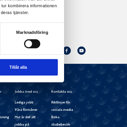
 tur kombinera informationen
deras tjänster.
Marknadsföring
Norrmejerier
Facebook
Youtube
Följ oss:
på
Instagram
Tillåt alla
r
Jobba med oss
Kontakta oss
Lediga jobb
Riktlinjer för
Våra förmåner
sociala media
isning
Hur är det att
Boka
jobba på
studiebesök