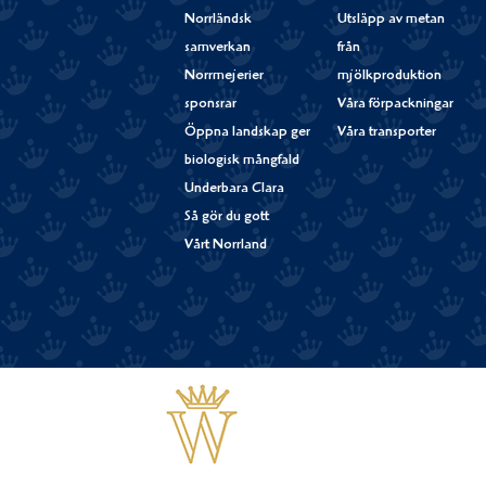
Norrländsk
Utsläpp av metan
samverkan
från
Norrmejerier
mjölkproduktion
sponsrar
Våra förpackningar
Öppna landskap ger
Våra transporter
biologisk mångfald
Underbara Clara
Så gör du gott
Vårt Norrland
Västerbottensost