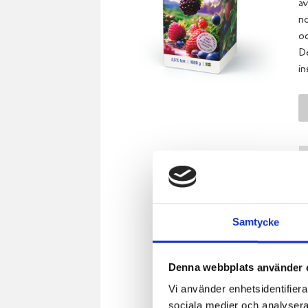
av
no
od
De
in
Samtycke
Denna webbplats använder 
Vi använder enhetsidentifierar
sociala medier och analysera 