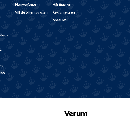
Norrmejerier
Här finns vi
Vill du bli en av oss
Reklamera en
produkt
storia
de
cy
tion
Verum