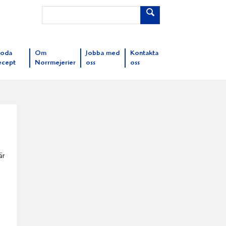
oda
Om
Jobba med
Kontakta
ecept
Norrmejerier
oss
oss
är