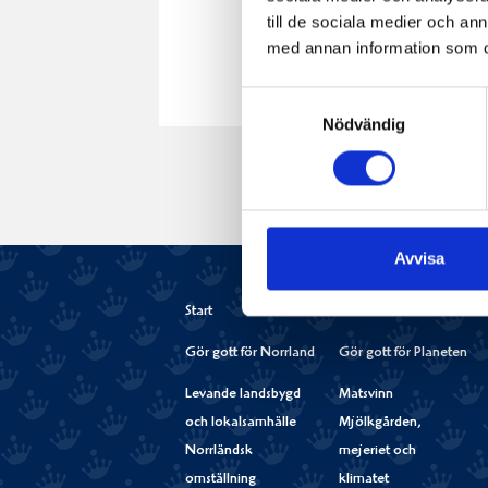
till de sociala medier och a
med annan information som du 
Samtyckesval
Nödvändig
Avvisa
Start
Gör gott för Norrland
Gör gott för Planeten
Levande landsbygd
Matsvinn
och lokalsamhälle
Mjölkgården,
Norrländsk
mejeriet och
omställning
klimatet