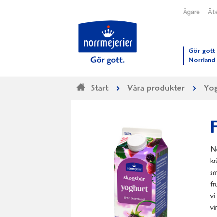
Ägare
Åte
Till N
Gör gott 
Norrland
Start
Våra produkter
Yog
No
kr
sm
fr
vi
vi