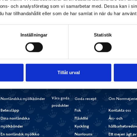
Vitamin D
0,87 µg
(17%)
nnons- och analysföretag som vi samarbetar med. Dessa kan i sin
har tillhandahållit eller som de har samlat in när du har använt 
Dela
Dela
Dela
Dela
Skriv
på
på
på
via
ut
Inställningar
Statistik
Facebook
Twitter
Pinterest
e-
post
Tillåt urval
Våra goda
Norrländska mjölkbönder
Goda recept
Om Norrmejerie
produkter
Betessläpp
Fisk
Kontakta oss
Dina norrländska
Fläskfilé
Års- och
mjölkbönder
Kyckling
hållbarhetsredov
En norrländsk mjölkko
Norrloumi
Ett mejeri ägt av