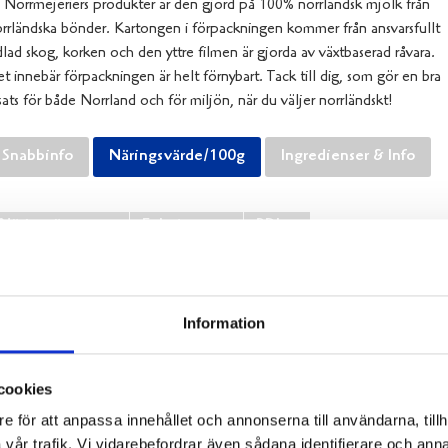
 Norrmejeriers produkter är den gjord på 100% norrländsk mjölk från
rrländska bönder. Kartongen i förpackningen kommer från ansvarsfullt
lad skog, korken och den yttre filmen är gjorda av växtbaserad råvara.
t innebär förpackningen är helt förnybart. Tack till dig, som gör en bra
sats för både Norrland och för miljön, när du väljer norrländskt!
Snabbinfo
Näringsvärde/100g
Ingredienser & Info
Näringsämne
Enhet
RDI
Energi
340kJ/80kcal
Fett
2,6 g
varav mättat fett
1,7 g
Information
Kolhydrat
11 g
varav sockerarter
10 g
cookies
Protein
3,0 g
e för att anpassa innehållet och annonserna till användarna, tillh
Salt
0,1 g
vår trafik. Vi vidarebefordrar även sådana identifierare och anna