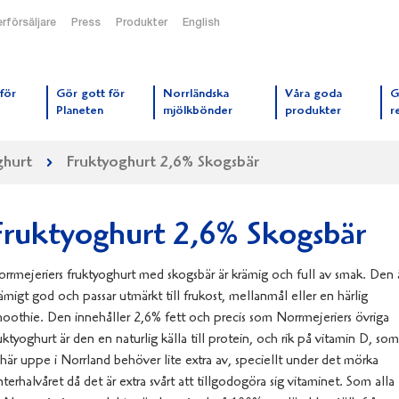
rförsäljare
Press
Produkter
English
orrmejerier startsida
för
Gör gott för
Norrländska
Våra goda
G
Planeten
mjölkbönder
produkter
r
hurt
Fruktyoghurt 2,6% Skogsbär
Fruktyoghurt 2,6% Skogsbär
rrmejeriers fruktyoghurt med skogsbär är krämig och full av smak. Den 
ämigt god och passar utmärkt till frukost, mellanmål eller en härlig
oothie. Den innehåller 2,6% fett och precis som Norrmejeriers övriga
uktyoghurt är den en naturlig källa till protein, och rik på vitamin D, som
 här uppe i Norrland behöver lite extra av, speciellt under det mörka
nterhalvåret då det är extra svårt att tillgodogöra sig vitaminet. Som alla