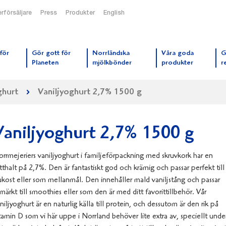
rförsäljare
Press
Produkter
English
orrmejerier startsida
för
Gör gott för
Norrländska
Våra goda
G
Planeten
mjölkbönder
produkter
r
hurt
Vaniljyoghurt 2,7% 1500 g
Vaniljyoghurt 2,7% 1500 g
rrmejeriers vaniljyoghurt i familjeförpackning med skruvkork har en
tthalt på 2,7%. Den är fantastiskt god och krämig och passar perfekt till
ukost eller som mellanmål. Den innehåller mald vaniljstång och passar
märkt till smoothies eller som den är med ditt favorittillbehör. Vår
niljyoghurt är en naturlig källa till protein, och dessutom är den rik på
tamin D som vi här uppe i Norrland behöver lite extra av, speciellt unde