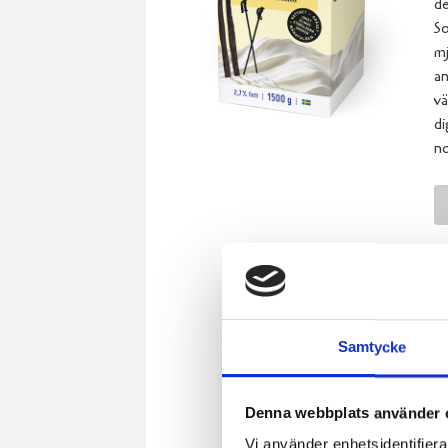
de
So
mj
an
vä
di
no
Samtycke
Denna webbplats använder 
Vi använder enhetsidentifierar