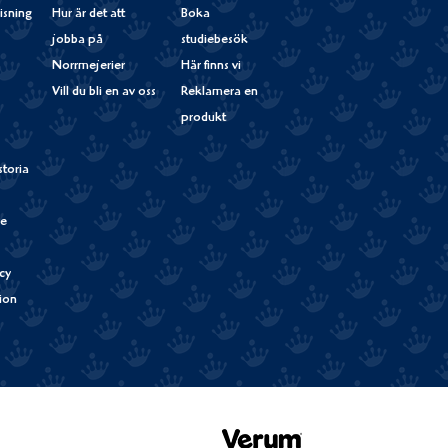
isning
Hur är det att
Boka
jobba på
studiebesök
Norrmejerier
Här finns vi
Vill du bli en av oss
Reklamera en
produkt
storia
de
cy
tion
Verum