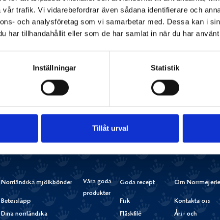
vår trafik. Vi vidarebefordrar även sådana identifierare och anna
Salt
0,1 g
nnons- och analysföretag som vi samarbetar med. Dessa kan i sin
Vitamin D
0,88 µg
(18%)
har tillhandahållit eller som de har samlat in när du har använt 
Dela
Dela
Dela
Dela
Skriv
Inställningar
Statistik
på
på
på
via
ut
Facebook
Twitter
Pinterest
e-
post
Tillåt urval
Våra goda
Norrländska mjölkbönder
Goda recept
Om Norrmejerie
produkter
Betessläpp
Fisk
Kontakta oss
Dina norrländska
Fläskfilé
Års- och