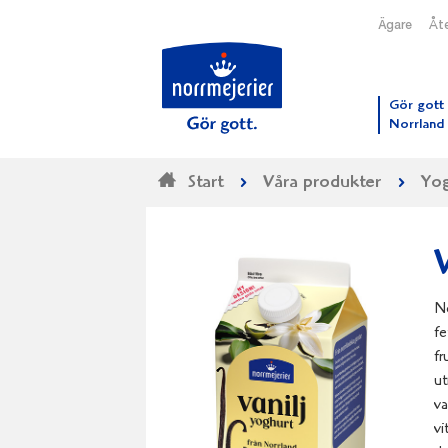
Ägare
Åte
Till N
Gör gott 
Norrland
Start
Våra produkter
Yog
No
fe
fr
ut
va
vi