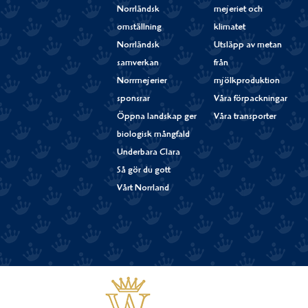
Norrländsk
mejeriet och
omställning
klimatet
Norrländsk
Utsläpp av metan
samverkan
från
Norrmejerier
mjölkproduktion
sponsrar
Våra förpackningar
Öppna landskap ger
Våra transporter
biologisk mångfald
Underbara Clara
Så gör du gott
Vårt Norrland
Västerbottensost