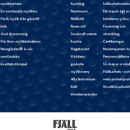
mjölkbönder
Kyckling
hållbarhetsredov
En norrländsk mjölkko
Norrloumi
Ett mejeri ägt av
Färsk mjölk från gård till
Nötkött
bönderna själva
kök
Riven ost
Forskning och
God djuromsorg
Smaksatt creme
utveckling
Här finns mjölkbönderna
fraiche
Certifieringar
Norrgården® är vår
Vegetariskt
Norrmejeriers hi
norrländska
Världens
Pensionsstiftelse
kvalitetsstämpel
godaste
Så skapar vi vär
mjölkmeny
Hållbarhets- och
Alla festmenyer
verksamhetspoli
Rätt
Visselblåsarfunk
innertemperatur
Fjällfil