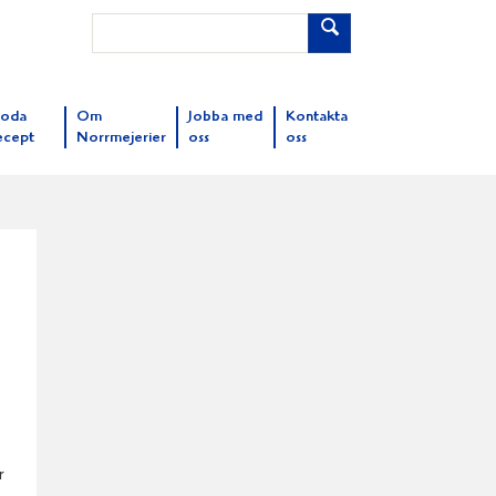
oda
Om
Jobba med
Kontakta
ecept
Norrmejerier
oss
oss
r