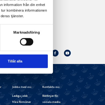
n information från din enhet
 tur kombinera informationen
deras tjänster.
Marknadsföring
Norrmejerier
Facebook
Youtube
Följ oss:
på
Tillåt alla
Instagram
r
Jobba med oss
Kontakta oss
Lediga jobb
Riktlinjer för
Våra förmåner
sociala media