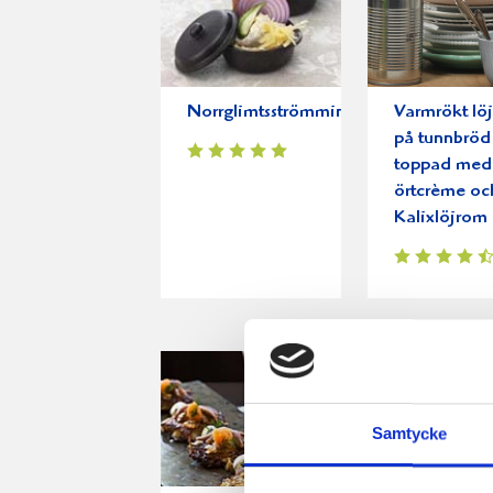
Norrglimtsströmming
Varmrökt löj
på tunnbröd
toppad med
örtcrème oc
Kalixlöjrom
Samtycke