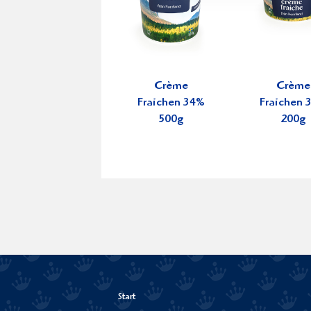
Crème
Crème
Fraichen 34%
Fraichen 
500g
200g
Start