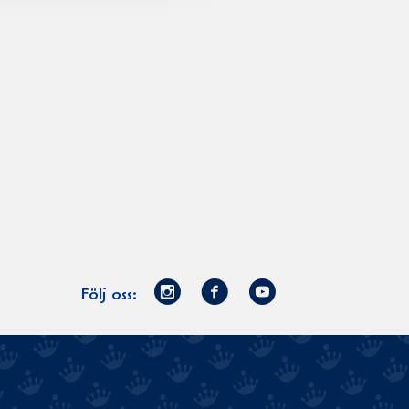
Norrmejerier
Facebook
Youtube
Följ oss:
på
Instagram