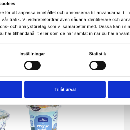
cookies
med
Ägg- och
Parmesankex
ansjovisröra på
med laxröra
e för att anpassa innehållet och annonserna till användarna, tillh
knäcke
vår trafik. Vi vidarebefordrar även sådana identifierare och anna
nnons- och analysföretag som vi samarbetar med. Dessa kan i sin
har tillhandahållit eller som de har samlat in när du har använt 
Inställningar
Statistik
Tillåt urval