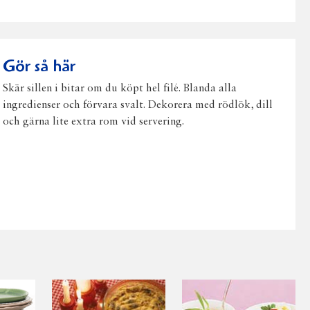
på
på
på
via
ut
Facebook
Twitter
Pinterest
e-
post
Gör så här
Skär sillen i bitar om du köpt hel filé. Blanda alla
ingredienser och förvara svalt. Dekorera med rödlök, dill
och gärna lite extra rom vid servering.