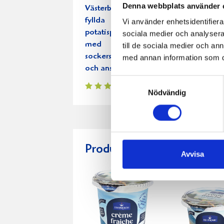
Denna webbplats använder 
Västerbottensost-
Laxsnittar 
fyllda
kapristopp
Vi använder enhetsidentifierar
potatisplättar
sociala medier och analysera 
med
till de sociala medier och a
sockerstekt lök
med annan information som du 
och ansjovis
Samtyckesval
Nödvändig
Produkter i receptet:
Avvisa