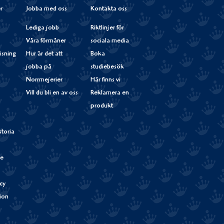
r
Jobba med oss
Kontakta oss
Lediga jobb
Riktlinjer för
Våra förmåner
sociala media
isning
Hur är det att
Boka
jobba på
studiebesök
Norrmejerier
Här finns vi
Vill du bli en av oss
Reklamera en
produkt
storia
de
cy
tion