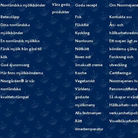
Våra goda
Norrländska mjölkbönder
Goda recept
Om Norrmejerie
produkter
Betessläpp
Fisk
Kontakta oss
Dina norrländska
Fläskfilé
Års- och
mjölkbönder
Kyckling
hållbarhetsredov
En norrländsk mjölkko
Norrloumi
Ett mejeri ägt av
Färsk mjölk från gård till
Nötkött
bönderna själva
kök
Riven ost
Forskning och
God djuromsorg
Smaksatt creme
utveckling
Här finns mjölkbönderna
fraiche
Certifieringar
Norrgården® är vår
Vegetariskt
Norrmejeriers hi
norrländska
Världens
Pensionsstiftelse
kvalitetsstämpel
godaste
Så skapar vi vär
mjölkmeny
Hållbarhets- och
Alla festmenyer
verksamhetspoli
Rätt
Visselblåsarfunk
innertemperatur