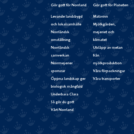
Gör gott för Norrland
Gör gott för Planeten
Levande landsbygd
Matsvinn
och lokalsamhälle
Mjölkgården,
Norrländsk
mejeriet och
omställning
klimatet
Norrländsk
Utsläpp av metan
samverkan
från
Norrmejerier
mjölkproduktion
sponsrar
Våra förpackningar
Öppna landskap ger
Våra transporter
biologisk mångfald
Underbara Clara
Så gör du gott
Vårt Norrland