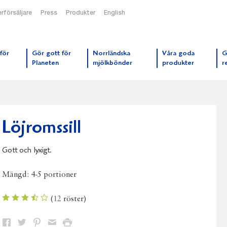
rförsäljare
Press
Produkter
English
orrmejerier startsida
för
Gör gott för
Norrländska
Våra goda
G
Planeten
mjölkbönder
produkter
r
Löjromssill
Gott och lyxigt.
Mängd:
4-5 portioner
(
12
röster)
Dela
Dela
Dela
Dela
Skriv