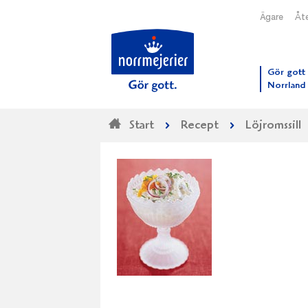
Ägare
Åte
Till N
Gör gott 
Norrland
Start
Recept
Löjromssill