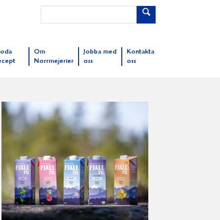
oda
Om
Jobba med
Kontakta
ecept
Norrmejerier
oss
oss