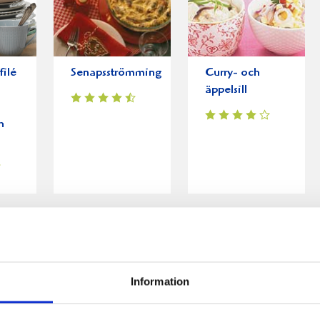
filé
Senapsströmming
Curry- och
äppelsill
h
Information