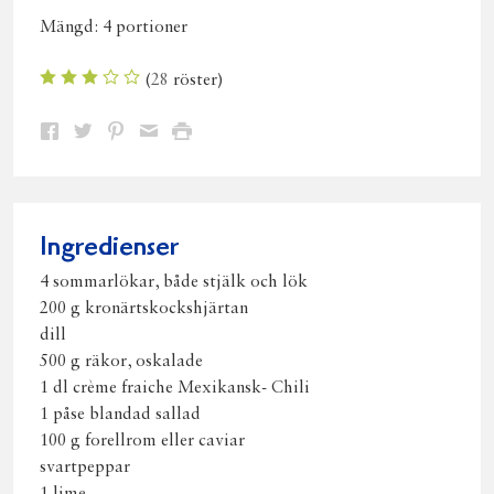
Mängd:
4 portioner
(
28
röster)
Dela
Dela
Dela
Dela
Skriv
på
på
på
via
ut
Facebook
Twitter
Pinterest
e-
post
Ingredienser
4 sommarlökar, både stjälk och lök
200 g kronärtskockshjärtan
dill
500 g räkor, oskalade
1 dl crème fraiche Mexikansk- Chili
1 påse blandad sallad
100 g forellrom eller caviar
svartpeppar