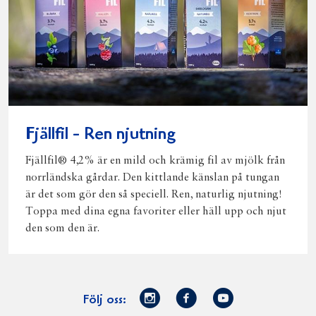
Fjällfil - Ren njutning
Fjällfil® 4,2% är en mild och krämig fil av mjölk från
norrländska gårdar. Den kittlande känslan på tungan
är det som gör den så speciell. Ren, naturlig njutning!
Toppa med dina egna favoriter eller häll upp och njut
den som den är.
Norrmejerier
Facebook
Youtube
Följ oss: