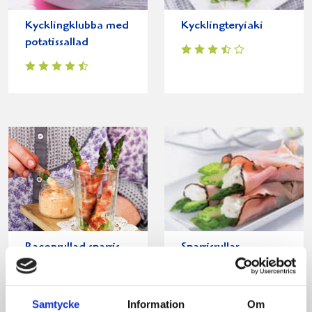
Kycklingklubba med
Kycklingteryiaki
potatissallad
Baconrullad sparris
Sparrisrullar
Samtycke
Information
Om