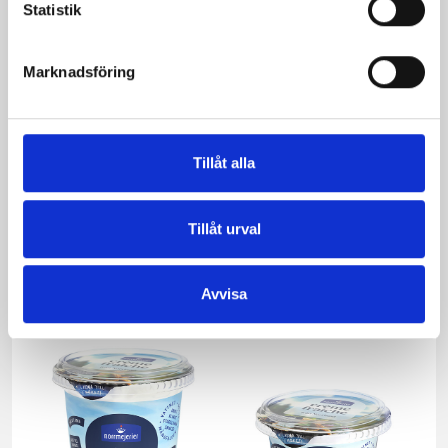
Statistik
Marknadsföring
Inkokt lax med
Romsås
chèvrekräm och
rödbetor
Tillåt alla
Tillåt urval
Avvisa
Produkter i receptet: