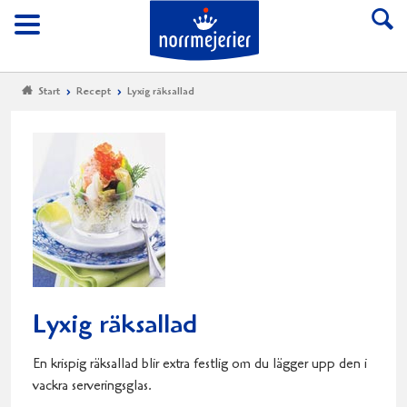
Till Norrmejerier start
Meny
Start
Recept
Lyxig räksallad
Lyxig räksallad
En krispig räksallad blir extra festlig om du lägger upp den i
vackra serveringsglas.