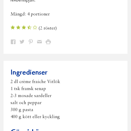
revbensspjäll.
Mängd:
4 portioner
(
2
röster)
Dela
Dela
Dela
Dela
Skriv
på
på
på
via
ut
Facebook
Twitter
Pinterest
e-
post
Ingredienser
2 dl crème fraiche Vitlök
1 tsk fransk senap
2-3 mosade sardeller
salt och peppar
300 g pasta
400 g kött eller kyckling