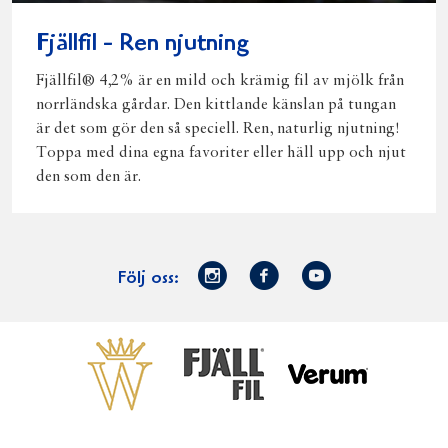
Fjällfil - Ren njutning
Fjällfil® 4,2% är en mild och krämig fil av mjölk från
norrländska gårdar. Den kittlande känslan på tungan
är det som gör den så speciell. Ren, naturlig njutning!
Toppa med dina egna favoriter eller häll upp och njut
den som den är.
Norrmejerier
Facebook
Youtube
Följ oss:
på
Instagram
Västerbottensost
Fjällfil
Verum
Start
Gör gott för
Gör gott för
Norrländska
Våra
Goda 
Norrland
Planeten
mjölkbönder
goda
Fisk
produkter