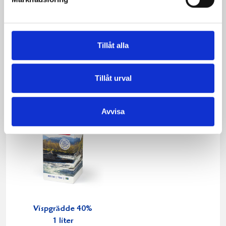
Lätt Crème
Köksgrädde
Fraichen 13%
Laktosfri 30% 1
500g
liter
Tillåt alla
Tillåt urval
Avvisa
Vispgrädde 40%
1 liter