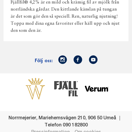
Fjällfil® 4,2% är en mild och krämig fil av mjölk från
norrländska gårdar. Den kittlande känslan på tungan
är det som gör den så speciell. Ren, naturlig njutning!
Toppa med dina egna favoriter eller häll upp och njut
den som den är.
Norrmejerier
Facebook
Youtube
Följ oss:
på
Instagram
Västerbottensost
Fjällfil
Verum
Start
Gör gott för
Gör gott för
Norrländska
Våra
Goda 
Norrland
Planeten
mjölkbönder
goda
Fisk
produkter
Levande
Matsvinn
Betessläpp
Fläskf
Norrmejerier
,
Mariehemsvägen 210
,
906 50
Umeå
landsbygd
Mjölkgården,
Dina
Kyckl
Telefon
090 182800
och
mejeriet och
norrländska
Norrl