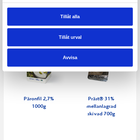
Produkter i receptet:
Tillåt alla
Tillåt urval
Avvisa
Päronfil 2,7%
Präst® 31%
1000g
mellanlagrad
skivad 700g