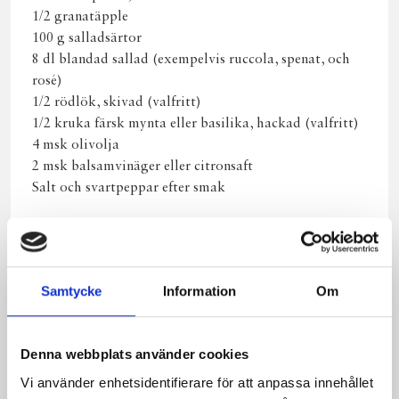
1/2 granatäpple
100 g salladsärtor
8 dl blandad sallad (exempelvis ruccola, spenat, och
rosé)
1/2 rödlök, skivad (valfritt)
1/2 kruka färsk mynta eller basilika, hackad (valfritt)
4 msk olivolja
2 msk balsamvinäger eller citronsaft
Salt och svartpeppar efter smak
Gör så här
Skär Norrloumi i skivor, ungefär 1 cm tjocka. Skölj
och skiva päronen, dela salladsärtor och kärna ur
Samtycke
Information
Om
granatäpplet. Värm upp en grillpanna eller vanlig
stekpanna på medelhög värme och pensla den med lite
olivolja. Grilla osten i cirka 2 minuter på varje sida,
Denna webbplats använder cookies
tills de får en fin gyllenbrun färg och blir lite knapriga
Vi använder enhetsidentifierare för att anpassa innehållet
på kanterna. Under tiden osten grillas, blanda salladen