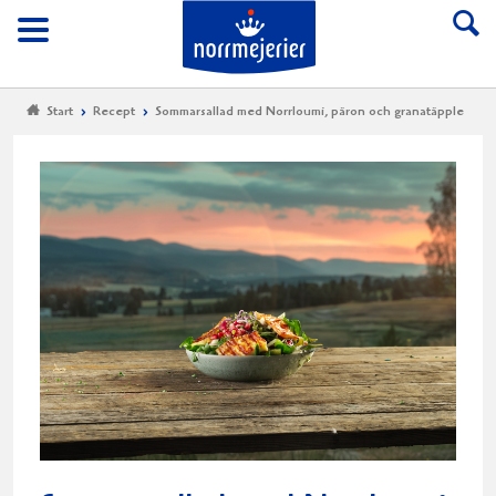
Till Norrmejerier start
Meny
Start
Recept
Sommarsallad med Norrloumi, päron och granatäpple