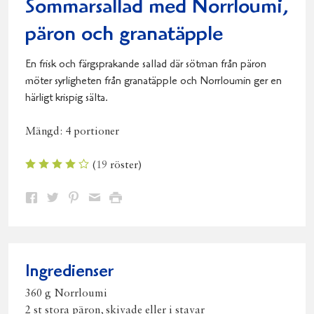
Sommarsallad med Norrloumi,
päron och granatäpple
En frisk och färgsprakande sallad där sötman från päron
möter syrligheten från granatäpple och Norrloumin ger en
härligt krispig sälta.
Mängd:
4 portioner
(
19
röster)
Dela
Dela
Dela
Dela
Skriv
på
på
på
via
ut
Facebook
Twitter
Pinterest
e-
post
Ingredienser
360 g Norrloumi
2 st stora päron, skivade eller i stavar