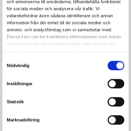
och annonserna till användarna, tillhandahålla funktioner
och rödlök i en stor skål. Gör dressingen genom att
för sociala medier och analysera vår trafik. Vi
blanda olivolja och balsamvinäger eller citronsaft i en
vidarebefordrar även sådana identifierare och annan
liten skål. Smaka av med salt och svartpeppar. Lägg
information från din enhet till de sociala medier och
grillad Norrloumi, skivade päron, salladsärtor och
annons- och analysföretag som vi samarbetar med.
granatäpple över salladen. Ringla dressingen över
Dessa kan i sin tur kombinera informationen med annan
salladen och vänd försiktigt så att alla ingredienser är
information som du har tillhandahållit eller som de har
jämnt täckta. Om du vill kan du strö över lite
samlat in när du har använt deras tjänster.
färskhackad mynta eller basilika för extra smak och
Samtyckesval
färg.
Nödvändig
Tips:
Tips! Variera gärna din sallad med andra råvaror,
Inställningar
Norrloumi passar även bra med exempelvis
jordgubbar och persika!
Statistik
Marknadsföring