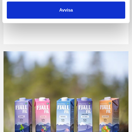
Lätt Crème
Präst® 31%
Avvisa
Fraichen 13%
mellanlagrad
500g
skivad 700g