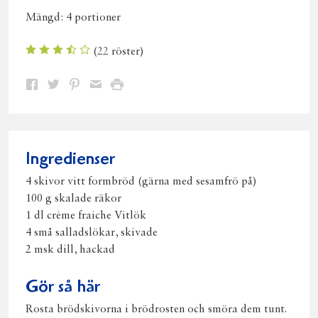
Mängd:
4 portioner
(
22
röster)
Dela
Dela
Dela
Dela
Skriv
på
på
på
via
ut
Facebook
Twitter
Pinterest
e-
post
Ingredienser
4 skivor vitt formbröd (gärna med sesamfrö på)
100 g skalade räkor
1 dl crème fraiche Vitlök
4 små salladslökar, skivade
2 msk dill, hackad
Gör så här
Rosta brödskivorna i brödrosten och smöra dem tunt.