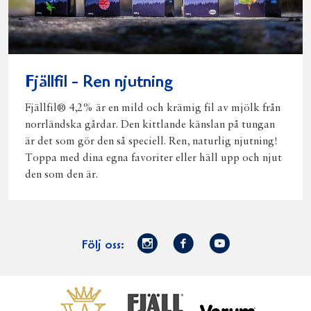
Fjällfil - Ren njutning
Fjällfil® 4,2% är en mild och krämig fil av mjölk från
norrländska gårdar. Den kittlande känslan på tungan
är det som gör den så speciell. Ren, naturlig njutning!
Toppa med dina egna favoriter eller häll upp och njut
den som den är.
Norrmejerier
Facebook
Youtube
Följ oss:
på
Instagram
Västerbottensost
Fjällfil
Verum
Start