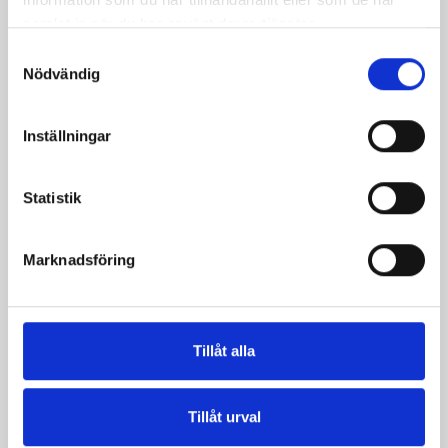
samlat in när du har använt deras tjänster.
Samtyckesval
Nödvändig
Crème Fraichen
Crème Fraichen
34% 500g
34% 200g
Inställningar
Statistik
Marknadsföring
Tillåt alla
Tillåt urval