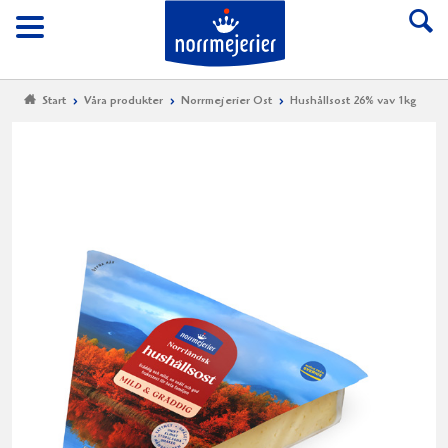
Till Norrmejerier start
Meny
Start
Våra produkter
Norrmejerier Ost
Hushållsost 26% vav 1kg
Hu
26
va
1k
Norrm
lanser
Norrl
Hushå
en