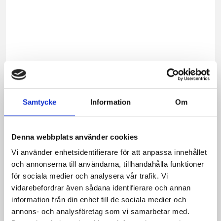
ost
till
fruko
Ta
vara
på
kante
När
Samtycke
Information
Om
osten
börjar
bli
Denna webbplats använder cookies
svår
att
Vi använder enhetsidentifierare för att anpassa innehållet
hyvla
och annonserna till användarna, tillhandahålla funktioner
kan
för sociala medier och analysera vår trafik. Vi
den
vidarebefordrar även sådana identifierare och annan
med
information från din enhet till de sociala medier och
förde
annons- och analysföretag som vi samarbetar med.