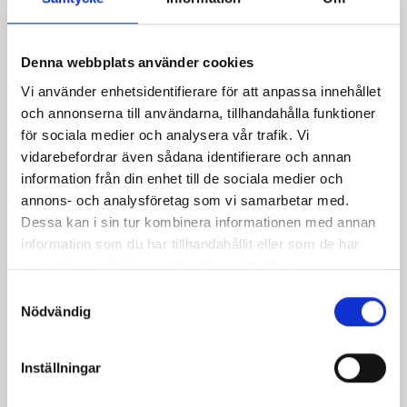
nötli
aroma
Denna webbplats använder cookies
smak.
Vi använder enhetsidentifierare för att anpassa innehållet
och annonserna till användarna, tillhandahålla funktioner
Snab
för sociala medier och analysera vår trafik. Vi
När
vidarebefordrar även sådana identifierare och annan
information från din enhet till de sociala medier och
Ingr
annons- och analysföretag som vi samarbetar med.
&
Dessa kan i sin tur kombinera informationen med annan
Info
information som du har tillhandahållit eller som de har
samlat in när du har använt deras tjänster.
Nä
Samtyckesval
Ene
Nödvändig
Fet
var
Inställningar
fett
Kol