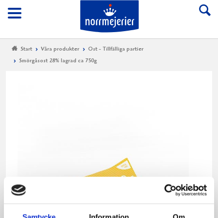
Till Norrmejerier start
Meny
Start
Våra produkter
Ost - Tillfälliga partier
Smörgåsost 28% lagrad ca 750g
Sm
28
la
ca
75
Rund
ost
Samtycke
Information
Om
med