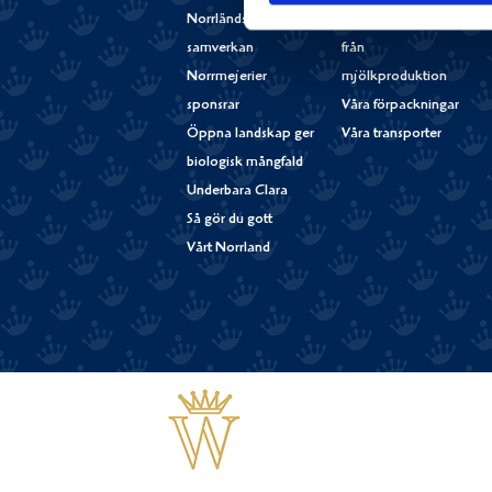
Norrländsk
Utsläpp av metan
samverkan
från
Norrmejerier
mjölkproduktion
sponsrar
Våra förpackningar
Öppna landskap ger
Våra transporter
biologisk mångfald
Underbara Clara
Så gör du gott
Vårt Norrland
Västerbottensost