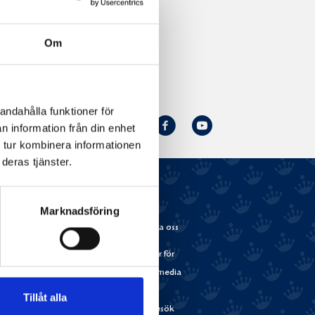
Om
andahålla funktioner för
Norrmejerier
Facebook
Youtube
Följ oss:
n information från din enhet
på
 tur kombinera informationen
deras tjänster.
Instagram
Marknadsföring
r
Jobba med oss
Kontakta oss
Lediga jobb
Riktlinjer för
Våra förmåner
sociala media
isning
Hur är det att
Boka
Tillåt alla
jobba på
studiebesök