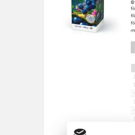
gj
fö
fi
fö
mi