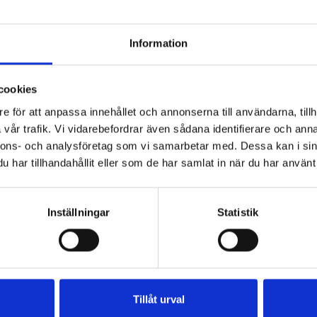
Vitamin D
0,87 µg
(17%)
Information
Dela
Dela
Dela
Dela
Skriv
på
på
på
via
ut
cookies
Facebook
Twitter
Pinterest
e-
post
e för att anpassa innehållet och annonserna till användarna, tillh
vår trafik. Vi vidarebefordrar även sådana identifierare och anna
nnons- och analysföretag som vi samarbetar med. Dessa kan i sin
har tillhandahållit eller som de har samlat in när du har använt 
Inställningar
Statistik
Våra goda
Norrländska mjölkbönder
Goda recept
Om Norrmejerie
produkter
Betessläpp
Fisk
Kontakta oss
Dina norrländska
Fläskfilé
Års- och
mjölkbönder
Kyckling
hållbarhetsredov
Tillåt urval
En norrländsk mjölkko
Norrloumi
Ett mejeri ägt av