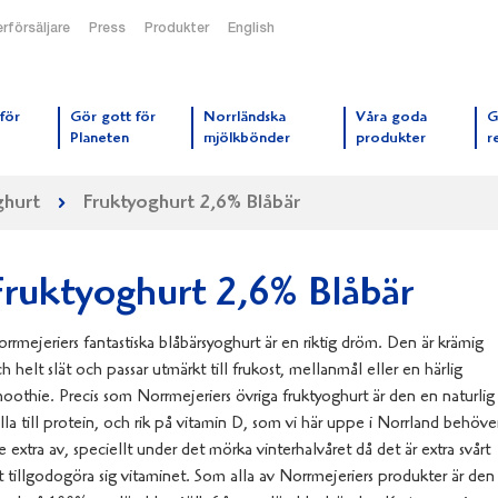
rförsäljare
Press
Produkter
English
orrmejerier startsida
för
Gör gott för
Norrländska
Våra goda
G
Planeten
mjölkbönder
produkter
r
hurt
Fruktyoghurt 2,6% Blåbär
Fruktyoghurt 2,6% Blåbär
rrmejeriers fantastiska blåbärsyoghurt är en riktig dröm. Den är krämig
h helt slät och passar utmärkt till frukost, mellanmål eller en härlig
oothie. Precis som Norrmejeriers övriga fruktyoghurt är den en naturlig
lla till protein, och rik på vitamin D, som vi här uppe i Norrland behöve
te extra av, speciellt under det mörka vinterhalvåret då det är extra svårt
t tillgodogöra sig vitaminet. Som alla av Norrmejeriers produkter är den