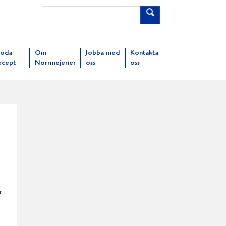
oda
Om
Jobba med
Kontakta
ecept
Norrmejerier
oss
oss
r