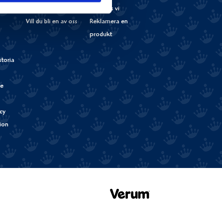
Norrmejerier
Här finns vi
Vill du bli en av oss
Reklamera en
produkt
storia
de
cy
tion
Verum