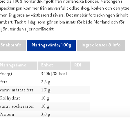
ord på 100% norrländsk mjölk från norrländska bönder. Kartongen i
rpackningen kommer från ansvarsfullt odlad skog, korken och den yttre
lmen är gjorda av växtbaserad råvara. Det innebär förpackningen är helt
rnybart. Tack till dig, som gör en bra insats för både Norrland och för
ljön, när du väljer norrländskt!
Snabbinfo
Näringsvärde/100g
Ingredienser & Info
Näringsämne
Enhet
RDI
Energi
340kJ/80kcal
Fett
2,6 g
varav mättat fett
1,7 g
Kolhydrat
10 g
varav sockerarter
10 g
Protein
3,0 g
Salt
0,1 g