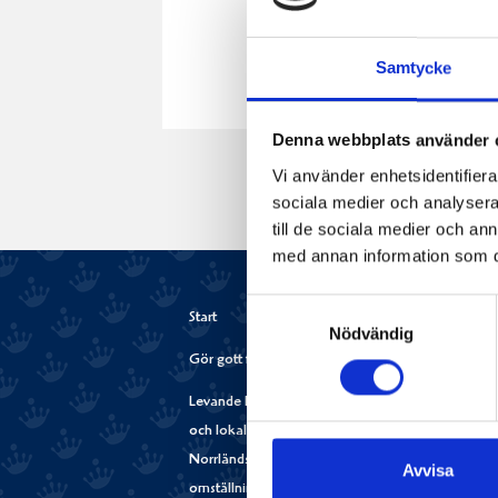
Samtycke
Denna webbplats använder 
Vi använder enhetsidentifierar
sociala medier och analysera 
till de sociala medier och a
med annan information som du 
Samtyckesval
Start
Nödvändig
Gör gott för Norrland
Gör gott för Planeten
Levande landsbygd
Matsvinn
och lokalsamhälle
Mjölkgården,
Norrländsk
mejeriet och
Avvisa
omställning
klimatet