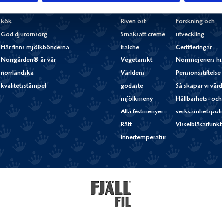
Färsk mjölk från gård till
Nötkött
bönderna själva
kök
Riven ost
Forskning och
God djuromsorg
Smaksatt creme
utveckling
Här finns mjölkbönderna
fraiche
Certifieringar
Norrgården® är vår
Vegetariskt
Norrmejeriers hi
norrländska
Världens
Pensionsstiftelse
kvalitetsstämpel
godaste
Så skapar vi vär
mjölkmeny
Hållbarhets- och
Alla festmenyer
verksamhetspoli
Rätt
Visselblåsarfunk
innertemperatur
Fjällfil