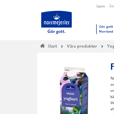
Ägare
Åte
Till N
Gör gott 
Norrland
Start
Våra produkter
Yog
No
oc
sm
kä
li
at