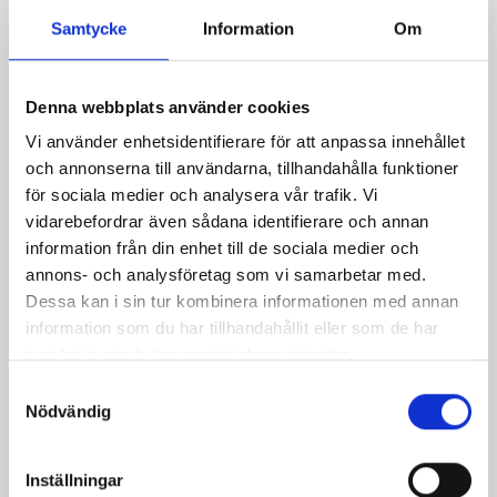
är
Samtycke
Information
Om
yoghu
fylld
av
Denna webbplats använder cookies
probi
god
Vi använder enhetsidentifierare för att anpassa innehållet
bakter
och annonserna till användarna, tillhandahålla funktioner
för
för sociala medier och analysera vår trafik. Vi
mage
vidarebefordrar även sådana identifierare och annan
bästa
information från din enhet till de sociala medier och
och
annons- och analysföretag som vi samarbetar med.
är
Dessa kan i sin tur kombinera informationen med annan
boos
information som du har tillhandahållit eller som de har
med
samlat in när du har använt deras tjänster.
antio
Samtyckesval
och
Nödvändig
andra
nyttig
Inställningar
Allt