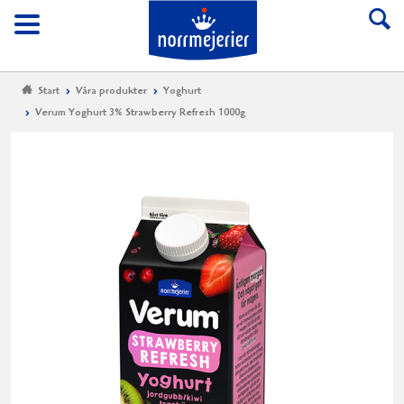
Till Norrmejerier start
Meny
Start
Våra produkter
Yoghurt
Verum Yoghurt 3% Strawberry Refresh 1000g
Ve
Yo
3%
St
Re
10
Smak