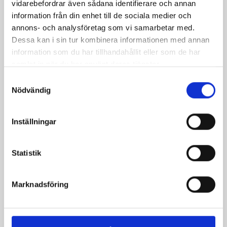
vidarebefordrar även sådana identifierare och annan
information från din enhet till de sociala medier och
annons- och analysföretag som vi samarbetar med.
Dessa kan i sin tur kombinera informationen med annan
information som du har tillhandahållit eller som de har
samlat in när du har använt deras tjänster.
Samtyckesval
Nödvändig
Inställningar
Myntayoghurt
Tikka
Masaladressing
Statistik
Marknadsföring
Produkter i receptet: