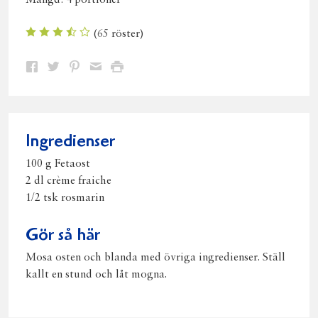
Mängd:
4 portioner
(
65
röster)
Dela
Dela
Dela
Dela
Skriv
på
på
på
via
ut
Facebook
Twitter
Pinterest
e-
post
Ingredienser
100 g Fetaost
2 dl crème fraiche
1/2 tsk rosmarin
Gör så här
Mosa osten och blanda med övriga ingredienser. Ställ
kallt en stund och låt mogna.