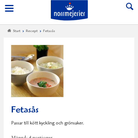
Till Norrmejerier start
Meny
Start
Recept
Fetasås
Fetasås
Passar till kött kyckling och grönsaker.