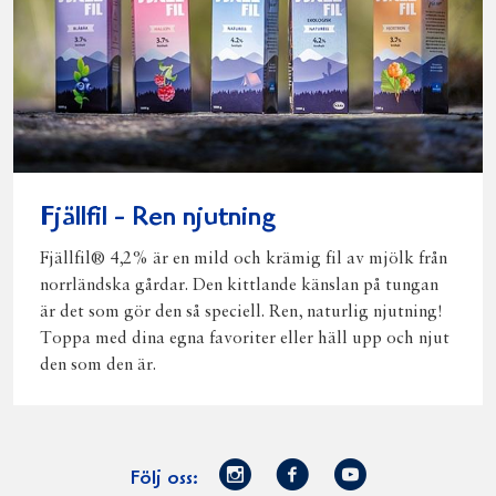
Fjällfil - Ren njutning
Fjällfil® 4,2% är en mild och krämig fil av mjölk från
norrländska gårdar. Den kittlande känslan på tungan
är det som gör den så speciell. Ren, naturlig njutning!
Toppa med dina egna favoriter eller häll upp och njut
den som den är.
Norrmejerier
Facebook
Youtube
Följ oss: