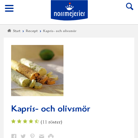
Till Norrmejerier start
Meny
Start
Recept
Kapris- och olivsmör
Kapris- och olivsmör
(
11
röster)
Dela
Dela
Dela
Dela
Skriv