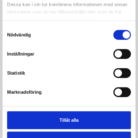
Produkter i receptet:
Dessa kan i sin tur kombinera informationen med annan
information som du har tillhandahållit eller som de har
samlat in när du har använt deras tjänster.
Samtyckesval
Nödvändig
Inställningar
Statistik
Marknadsföring
Mellanmjölk
Jordgubbsfil 2,7%
1,5% laktosfri 3dl
1000g
Tillåt alla