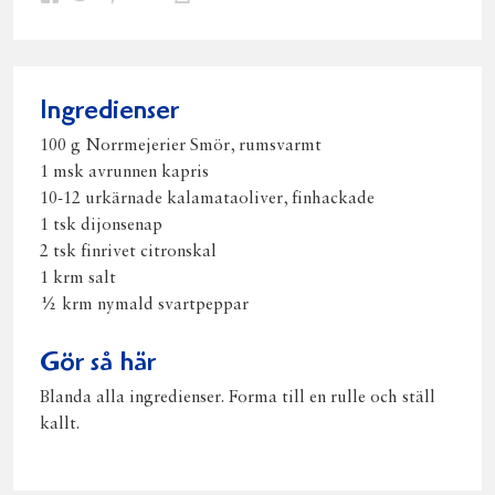
på
på
på
via
ut
Facebook
Twitter
Pinterest
e-
post
Ingredienser
100 g Norrmejerier Smör, rumsvarmt
1 msk avrunnen kapris
10-12 urkärnade kalamataoliver, finhackade
1 tsk dijonsenap
2 tsk finrivet citronskal
1 krm salt
½ krm nymald svartpeppar
Gör så här
Blanda alla ingredienser. Forma till en rulle och ställ
kallt.