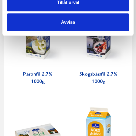
Tillåt urval
Avvisa
Päronfil 2,7%
Skogsbärsfil 2,7%
1000g
1000g