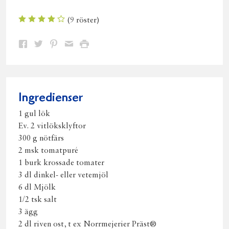
(
9
röster)
Dela
Dela
Dela
Dela
Skriv
på
på
på
via
ut
Facebook
Twitter
Pinterest
e-
post
Ingredienser
1 gul lök
Ev. 2 vitlöksklyftor
300 g nötfärs
2 msk tomatpuré
1 burk krossade tomater
3 dl dinkel- eller vetemjöl
6 dl Mjölk
1/2 tsk salt
3 ägg
2 dl riven ost, t ex Norrmejerier Präst®