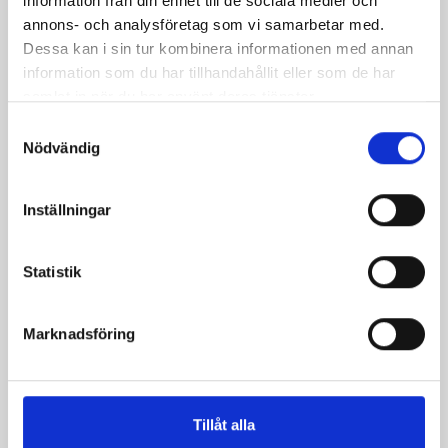
information från din enhet till de sociala medier och
annons- och analysföretag som vi samarbetar med.
Dessa kan i sin tur kombinera informationen med annan
information som du har tillhandahållit eller som de har
samlat in när du har använt deras tjänster.
Samtyckesval
Nödvändig
Inställningar
Statistik
Marknadsföring
Päronfil 2,7%
Skogsbärsfil 2,7%
1000g
1000g
Tillåt alla