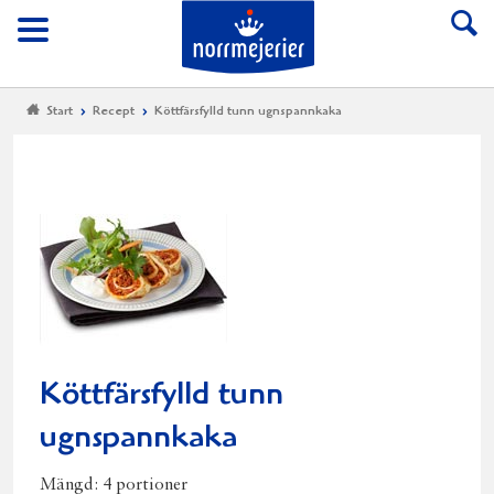
Till Norrmejerier start
Meny
Start
Recept
Köttfärsfylld tunn ugnspannkaka
Köttfärsfylld tunn
ugnspannkaka
Mängd:
4 portioner