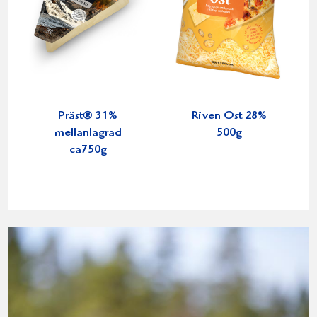
Präst® 31%
Riven Ost 28%
mellanlagrad
500g
ca750g