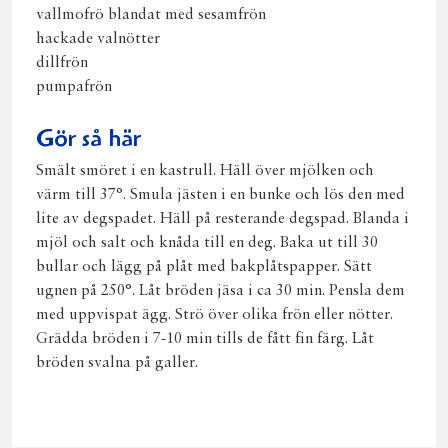
vallmofrö blandat med sesamfrön
hackade valnötter
dillfrön
pumpafrön
Gör så här
Smält smöret i en kastrull. Häll över mjölken och
värm till 37°. Smula jästen i en bunke och lös den med
lite av degspadet. Häll på resterande degspad. Blanda i
mjöl och salt och knåda till en deg. Baka ut till 30
bullar och lägg på plåt med bakplåtspapper. Sätt
ugnen på 250°. Låt bröden jäsa i ca 30 min. Pensla dem
med uppvispat ägg. Strö över olika frön eller nötter.
Grädda bröden i 7-10 min tills de fått fin färg. Låt
bröden svalna på galler.