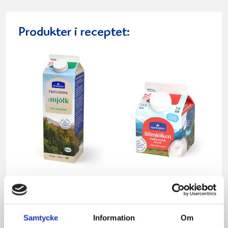
Produkter i receptet:
Mjölken Eko 3%
Mellanmjölk
KRAV 1 liter
1,5% laktosfri 3dl
Samtycke
Information
Om