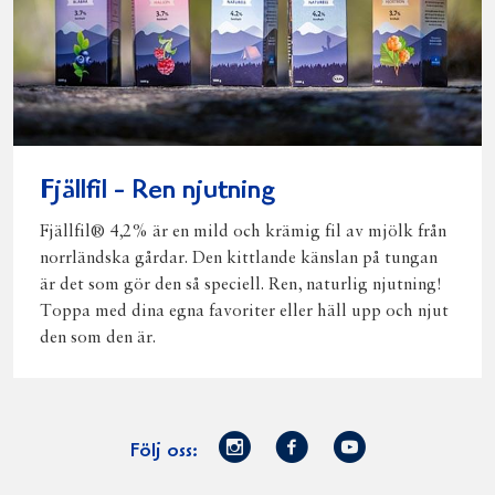
Fjällfil - Ren njutning
Fjällfil® 4,2% är en mild och krämig fil av mjölk från
norrländska gårdar. Den kittlande känslan på tungan
är det som gör den så speciell. Ren, naturlig njutning!
Toppa med dina egna favoriter eller häll upp och njut
den som den är.
Norrmejerier
Facebook
Youtube
Följ oss:
på