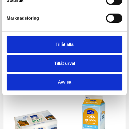
Statistik
Marknadsföring
Tillåt alla
Tillåt urval
Päronfil 2,7%
Skogsbärsfil 2,7%
1000g
1000g
Avvisa