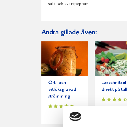
salt och svartpeppar
Andra gillade även:
Ört- och
Laxschnitzel
vitlöksgravad
direkt på tal
strömming