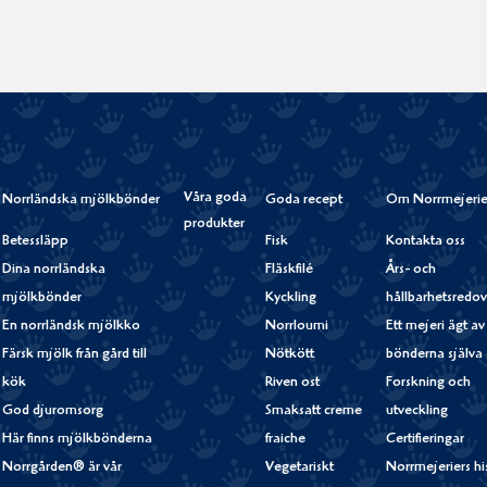
Våra goda
Norrländska mjölkbönder
Goda recept
Om Norrmejerie
produkter
Betessläpp
Fisk
Kontakta oss
Dina norrländska
Fläskfilé
Års- och
mjölkbönder
Kyckling
hållbarhetsredov
En norrländsk mjölkko
Norrloumi
Ett mejeri ägt av
Färsk mjölk från gård till
Nötkött
bönderna själva
kök
Riven ost
Forskning och
God djuromsorg
Smaksatt creme
utveckling
Här finns mjölkbönderna
fraiche
Certifieringar
Norrgården® är vår
Vegetariskt
Norrmejeriers hi