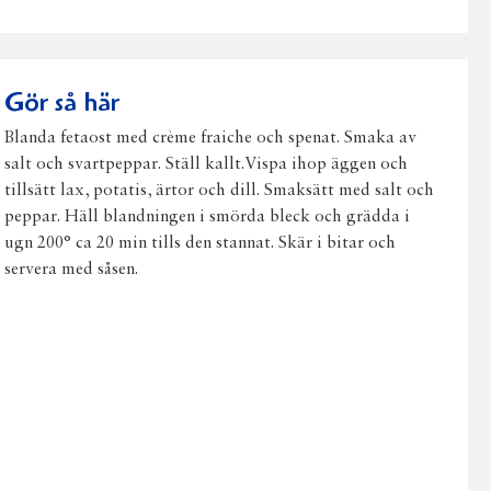
på
på
på
via
ut
Facebook
Twitter
Pinterest
e-
post
Gör så här
Blanda fetaost med crème fraiche och spenat. Smaka av
salt och svartpeppar. Ställ kallt.Vispa ihop äggen och
tillsätt lax, potatis, ärtor och dill. Smaksätt med salt och
peppar. Häll blandningen i smörda bleck och grädda i
ugn 200° ca 20 min tills den stannat. Skär i bitar och
servera med såsen.