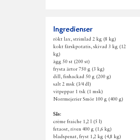
Ingredienser
rökt lax, strimlad 2 kg (8 kg)
kokt färskpotatis, skivad 3 kg (12
kg)
ägg 50 st (200 st)
frysta ärtor 750 g (3 kg)
dill, finhackad 50 g (200 g)
salt 2 msk (3⁄4 dl)
vitpeppar 1 tsk (1 msk)
Norrmejerier Smör 100 g (400 g)
Sås:
crème fraiche 1,2 l (5 l)
fetaost, riven 400 g (1,6 kg)
bladspenat, fryst 1,2 kg (4,8 kg)