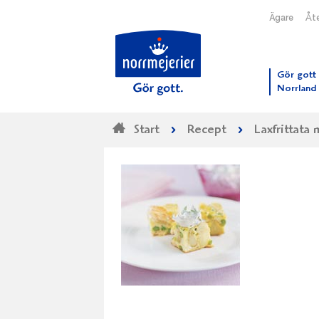
Ägare
Åte
Till N
Gör gott 
Norrland
Start
Recept
Laxfrittata