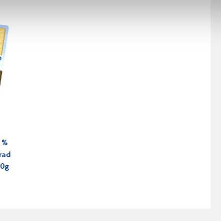
1%
rad
00g