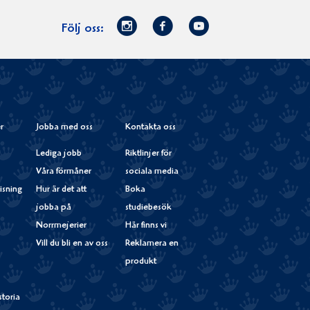
Norrmejerier
Facebook
Youtube
Följ oss:
på
Instagram
r
Jobba med oss
Kontakta oss
Lediga jobb
Riktlinjer för
Våra förmåner
sociala media
isning
Hur är det att
Boka
jobba på
studiebesök
Norrmejerier
Här finns vi
Vill du bli en av oss
Reklamera en
produkt
storia