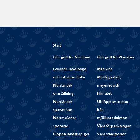
Start
Gör gott för Norrland
Gör gott för Planeten
Levande landsbygd
Matsvinn
och lokalsamhälle
Mjölkgården,
Norrländsk
mejeriet och
omställning
klimatet
Norrländsk
Utsläpp av metan
samverkan
från
Norrmejerier
mjölkproduktion
sponsrar
Våra förpackningar
Öppna landskap ger
Våra transporter