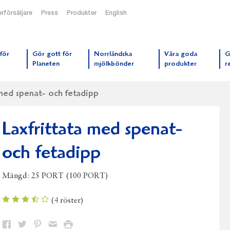
rförsäljare
Press
Produkter
English
orrmejerier startsida
för
Gör gott för
Norrländska
Våra goda
G
Planeten
mjölkbönder
produkter
r
 med spenat- och fetadipp
Laxfrittata med spenat-
och fetadipp
Mängd:
25 PORT (100 PORT)
(
4
röster)
Dela
Dela
Dela
Dela
Skriv