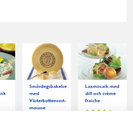
Smördegsbakelse
Laxmosaik med
lrik
med
dill och crème
Västerbottensost-
fraiche
mousse