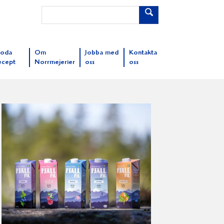
oda
Om
Jobba med
Kontakta
ecept
Norrmejerier
oss
oss