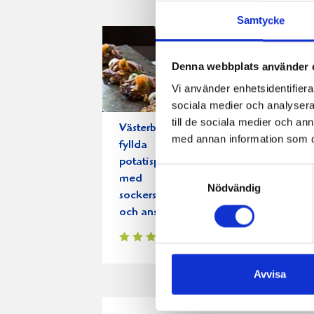
Samtycke
Denna webbplats använder 
Vi använder enhetsidentifierar
sociala medier och analysera 
till de sociala medier och a
Västerbottensost-
Crayfish gu
med annan information som du 
fyllda
potatisplättar
Samtyckesval
med
Nödvändig
sockerstekt lök
och ansjovis
Avvisa