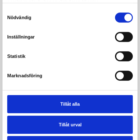
samlat in när du har använt deras tjänster.
Samtyckesval
Nödvändig
Kycklingfärs i ugnen
Laktosfri
kycklinggryta
Inställningar
Statistik
Marknadsföring
Produkter i receptet:
Tillåt alla
Tillåt urval