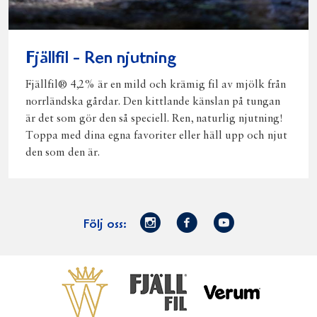
Fjällfil - Ren njutning
Fjällfil® 4,2% är en mild och krämig fil av mjölk från
norrländska gårdar. Den kittlande känslan på tungan
är det som gör den så speciell. Ren, naturlig njutning!
Toppa med dina egna favoriter eller häll upp och njut
den som den är.
Norrmejerier
Facebook
Youtube
Följ oss:
på
Instagram
Västerbottensost
Fjällfil
Verum
Start
Gör gott för
Gör gott för
Norrländska
Våra
Goda 