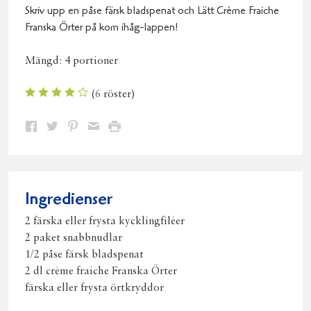
Skriv upp en påse färsk bladspenat och Lätt Crème Fraiche
Franska Örter på kom ihåg-lappen!
Mängd:
4 portioner
(
6
röster)
Dela
Dela
Dela
Dela
Skriv
på
på
på
via
ut
Facebook
Twitter
Pinterest
e-
post
Ingredienser
2 färska eller frysta kycklingfiléer
2 paket snabbnudlar
1/2 påse färsk bladspenat
2 dl crème fraiche Franska Örter
färska eller frysta örtkryddor