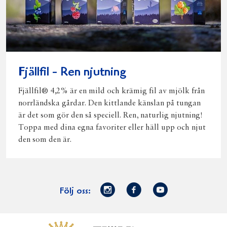
Fjällfil - Ren njutning
Fjällfil® 4,2% är en mild och krämig fil av mjölk från
norrländska gårdar. Den kittlande känslan på tungan
är det som gör den så speciell. Ren, naturlig njutning!
Toppa med dina egna favoriter eller häll upp och njut
den som den är.
Norrmejerier
Facebook
Youtube
Följ oss:
på
Instagram
Västerbottensost
Fjällfil
Verum