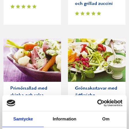
och grillad zuccini
Primörsallad med
Grönsaksstavar med
skinka och salsa
örtfraiche
verde
Samtycke
Information
Om