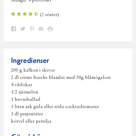
Mängd:
4 portioner
(
2
röster)
Dela
Dela
Dela
Dela
Skriv
på
på
på
via
ut
Facebook
Twitter
Pinterest
e-
post
Ingredienser
200 g kalkon i skivor
2 dl crème fraiche blandat med 50g blåmögelost
4 vårlökar
1/2 nätmelon
1 huvudsallad
1 liten ask gula eller röda cocktailtomater
1 dl pinjenötter
körvel eller persilja