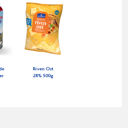
de
Riven Ost
er
28% 500g