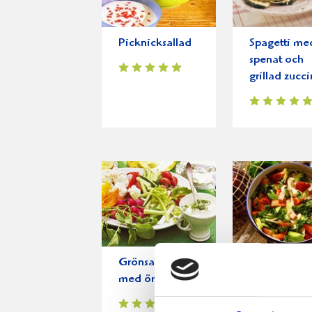
Picknicksallad
Spagetti me
spenat och
grillad zucci
Grönsaksstavar
Fräsch
med örtfraiche
sommarsall