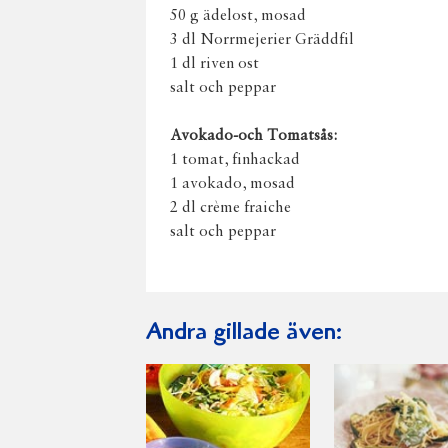
50 g ädelost, mosad
3 dl Norrmejerier Gräddfil
1 dl riven ost
salt och peppar
Avokado-och Tomatsås:
1 tomat, finhackad
1 avokado, mosad
2 dl crème fraiche
salt och peppar
Andra gillade även: