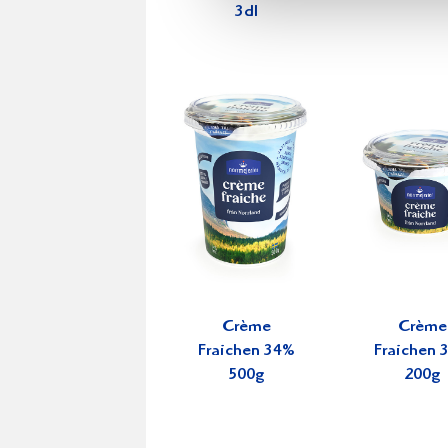
3dl
Crème
Crème
Fraichen 34%
Fraichen 
500g
200g