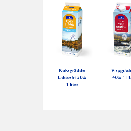
Köksgrädde
Vispgräd
Laktosfri 30%
40% 1 lit
1 liter