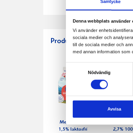
Samtycke
Denna webbplats använder 
Vi använder enhetsidentifierar
sociala medier och analysera 
Produkter i receptet:
till de sociala medier och a
med annan information som du 
Samtyckesval
Nödvändig
Avvisa
Mellanmjölk
Jordgubbs
1,5% laktosfri
2,7% 100