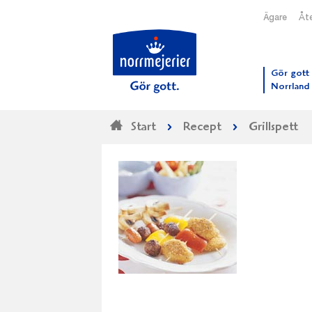
Ägare
Åte
Till N
Gör gott 
Norrland
Start
Recept
Grillspett