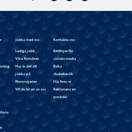
på
Instagram
r
Jobba med oss
Kontakta oss
Lediga jobb
Riktlinjer för
Våra förmåner
sociala media
isning
Hur är det att
Boka
jobba på
studiebesök
Norrmejerier
Här finns vi
Vill du bli en av oss
Reklamera en
produkt
storia
de