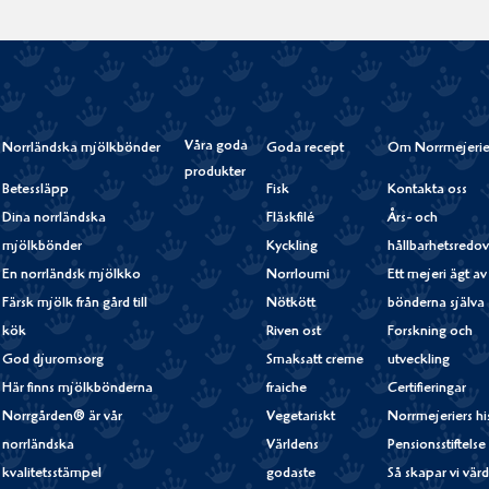
Våra goda
Norrländska mjölkbönder
Goda recept
Om Norrmejerie
produkter
Betessläpp
Fisk
Kontakta oss
Dina norrländska
Fläskfilé
Års- och
mjölkbönder
Kyckling
hållbarhetsredov
En norrländsk mjölkko
Norrloumi
Ett mejeri ägt av
Färsk mjölk från gård till
Nötkött
bönderna själva
kök
Riven ost
Forskning och
God djuromsorg
Smaksatt creme
utveckling
Här finns mjölkbönderna
fraiche
Certifieringar
Norrgården® är vår
Vegetariskt
Norrmejeriers hi
norrländska
Världens
Pensionsstiftelse
kvalitetsstämpel
godaste
Så skapar vi vär