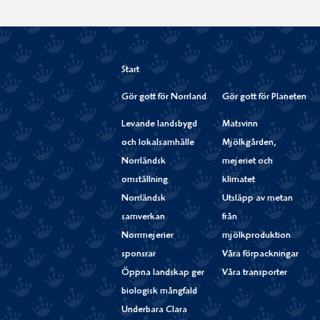
Start
Gör gott för Norrland
Gör gott för Planeten
Levande landsbygd
Matsvinn
och lokalsamhälle
Mjölkgården,
Norrländsk
mejeriet och
omställning
klimatet
Norrländsk
Utsläpp av metan
samverkan
från
Norrmejerier
mjölkproduktion
sponsrar
Våra förpackningar
Öppna landskap ger
Våra transporter
biologisk mångfald
Underbara Clara