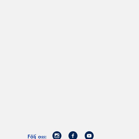
Norrmejerier
Facebook
Youtube
Följ oss: