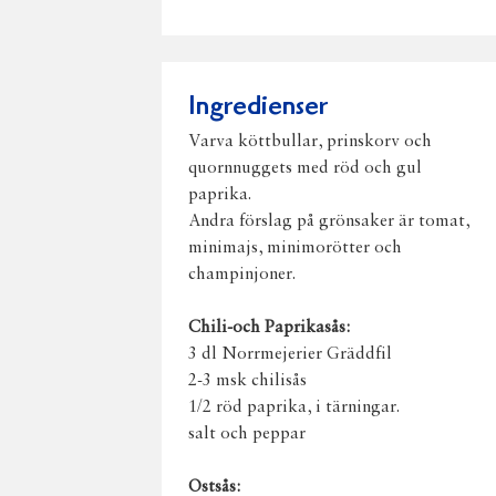
Ingredienser
Varva köttbullar, prinskorv och
quornnuggets med röd och gul
paprika.
Andra förslag på grönsaker är tomat,
minimajs, minimorötter och
champinjoner.
Chili-och Paprikasås:
3 dl Norrmejerier Gräddfil
2-3 msk chilisås
1/2 röd paprika, i tärningar.
salt och peppar
Ostsås: