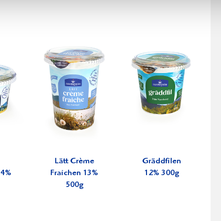
Lätt Crème
Gräddfilen
34%
Fraichen 13%
12% 300g
500g