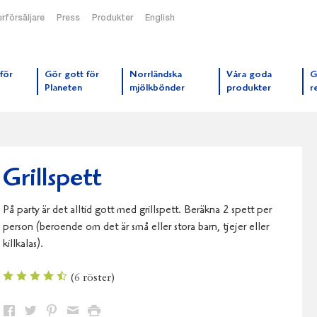
rförsäljare
Press
Produkter
English
orrmejerier startsida
för
Gör gott för
Norrländska
Våra goda
G
Planeten
mjölkbönder
produkter
r
Grillspett
På party är det alltid gott med grillspett. Beräkna 2 spett per
person (beroende om det är små eller stora barn, tjejer eller
killkalas).
(
6
röster)
Dela
Dela
Dela
Dela
Skriv