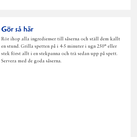
på
på
på
via
ut
Facebook
Twitter
Pinterest
e-
post
Gör så här
Rör ihop alla ingredienser till såserna och ställ dem kallt
en stund. Grilla spetten på i 4-5 minuter i ugn 250° eller
stek först allt i en stekpanna och trä sedan upp på spett.
Servera med de goda såserna.