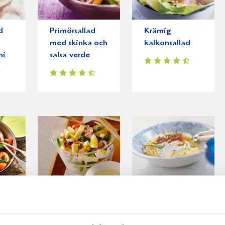
d
Primörsallad
Krämig
med skinka och
kalkonsallad
ni
salsa verde
Ägg och
Pasta med Blue
ad
ostsallad
Cheese och
valnötter