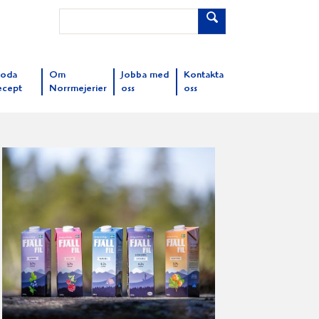
oda
Om
Jobba med
Kontakta
ecept
Norrmejerier
oss
oss