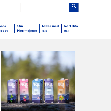
oda
Om
Jobba med
Kontakta
ecept
Norrmejerier
oss
oss