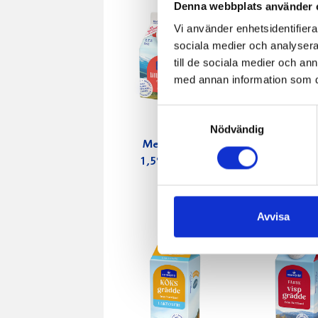
Denna webbplats använder 
Vi använder enhetsidentifierar
sociala medier och analysera 
till de sociala medier och a
med annan information som du 
Samtyckesval
Nödvändig
Mellanmjölk
Jordgubbs
1,5% laktosfri
2,7% 100
3dl
Avvisa