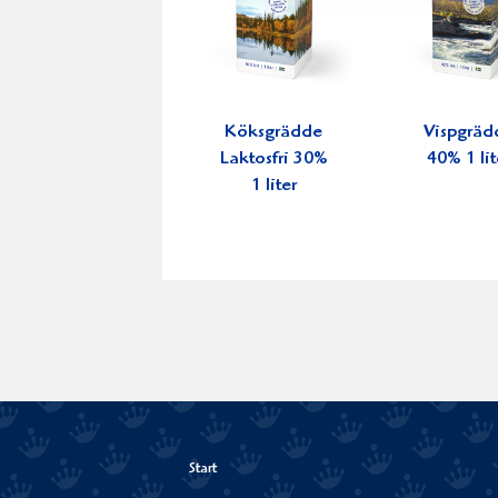
Köksgrädde
Vispgräd
Laktosfri 30%
40% 1 lit
1 liter
Start