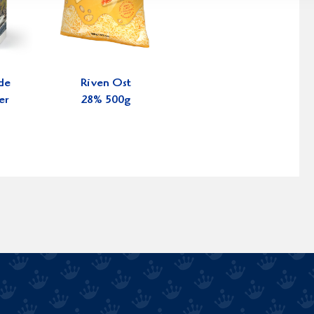
de
Riven Ost
er
28% 500g