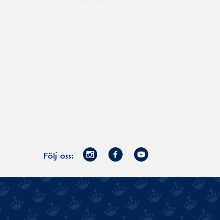
Norrmejerier
Facebook
Youtube
Följ oss:
på
Instagram