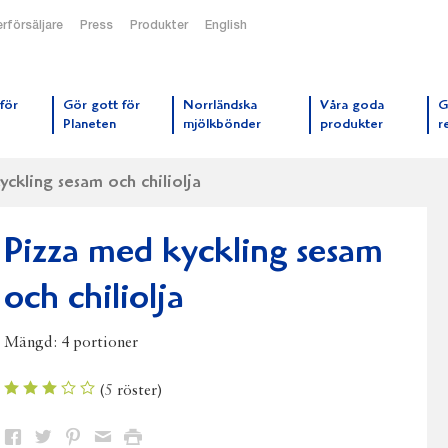
rförsäljare
Press
Produkter
English
orrmejerier startsida
för
Gör gott för
Norrländska
Våra goda
G
Planeten
mjölkbönder
produkter
r
yckling sesam och chiliolja
Pizza med kyckling sesam
och chiliolja
Mängd:
4 portioner
(
5
röster)
Dela
Dela
Dela
Dela
Skriv