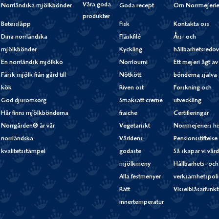
Våra goda
Norrländska mjölkbönder
Goda recept
Om Norrmejerie
produkter
Betessläpp
Fisk
Kontakta oss
Dina norrländska
Fläskfilé
Års- och
mjölkbönder
Kyckling
hållbarhetsredov
En norrländsk mjölkko
Norrloumi
Ett mejeri ägt av
Färsk mjölk från gård till
Nötkött
bönderna själva
kök
Riven ost
Forskning och
God djuromsorg
Smaksatt creme
utveckling
Här finns mjölkbönderna
fraiche
Certifieringar
Norrgården® är vår
Vegetariskt
Norrmejeriers hi
norrländska
Världens
Pensionsstiftelse
kvalitetsstämpel
godaste
Så skapar vi vär
mjölkmeny
Hållbarhets- och
Alla festmenyer
verksamhetspoli
Rätt
Visselblåsarfunk
innertemperatur