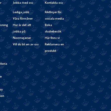
r
Jobba med oss
Kontakta oss
Lediga jobb
Riktlinjer för
Våra förmåner
sociala media
isning
Hur är det att
Boka
jobba på
studiebesök
Norrmejerier
Här finns vi
Vill du bli en av oss
Reklamera en
produkt
storia
de
cy
tion