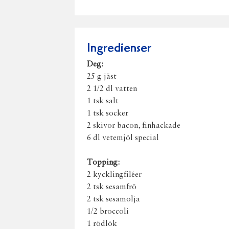
Ingredienser
Deg:
25 g jäst
2 1/2 dl vatten
1 tsk salt
1 tsk socker
2 skivor bacon, finhackade
6 dl vetemjöl special
Topping:
2 kycklingfiléer
2 tsk sesamfrö
2 tsk sesamolja
1/2 broccoli
1 rödlök