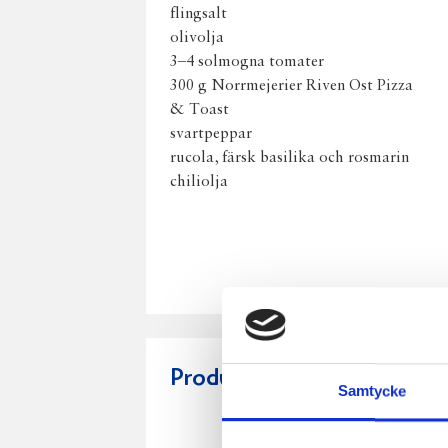
flingsalt
olivolja
3–4 solmogna tomater
300 g Norrmejerier Riven Ost Pizza
& Toast
svartpeppar
rucola, färsk basilika och rosmarin
chiliolja
Produkter i receptet:
Samtycke