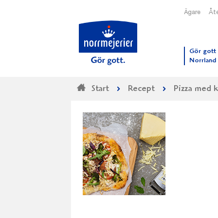
Ägare
Åte
Till N
Gör gott 
Norrland
Start
Recept
Pizza med k