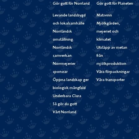
Gör gott för Norrland
Gör gott för Planeten
Levande landsbygd
Matsvinn
och lokalsamhälle
Mjölkgården,
Norrländsk
mejeriet och
omställning
klimatet
Norrländsk
Utsläpp av metan
samverkan
från
Norrmejerier
mjölkproduktion
sponsrar
Våra förpackningar
Öppna landskap ger
Våra transporter
biologisk mångfald
Underbara Clara
Så gör du gott
Vårt Norrland