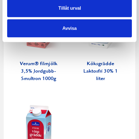
Tillåt urval
Avvisa
Verum® filmjölk
Köksgrädde
3,5% Jordgubb-
Laktosfri 30% 1
Smultron 1000g
liter