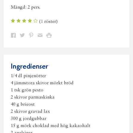
Mängd:
2 pers.
(
1
röster)
Dela
Dela
Dela
Dela
Skriv
på
på
på
via
ut
Facebook
Twitter
Pinterest
e-
post
Ingredienser
1/4 dl pinjenötter
4 jämnstora skivor mörkt bröd
1 tsk grön pesto
2 skivor parmaskinka
40 g brieost
2 skivor gravad lax
300 g jordgubbar
15 g mörk choklad med hög kakaohalt