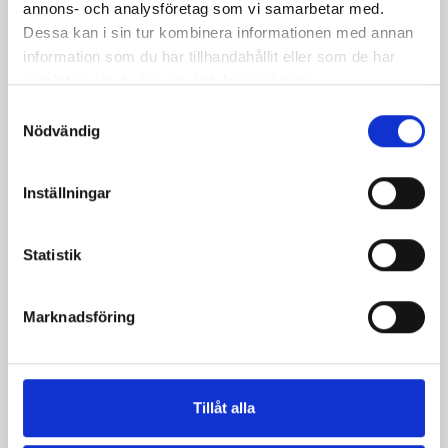
annons- och analysföretag som vi samarbetar med.
Dessa kan i sin tur kombinera informationen med annan
information som du har tillhandahållit eller som de har
samlat in när du har använt deras tjänster.
Samtyckesval
Nödvändig
Inställningar
Statistik
Päronfil 2,7%
Skogsbärsfil 2,7%
1000g
1000g
Marknadsföring
Tillåt alla