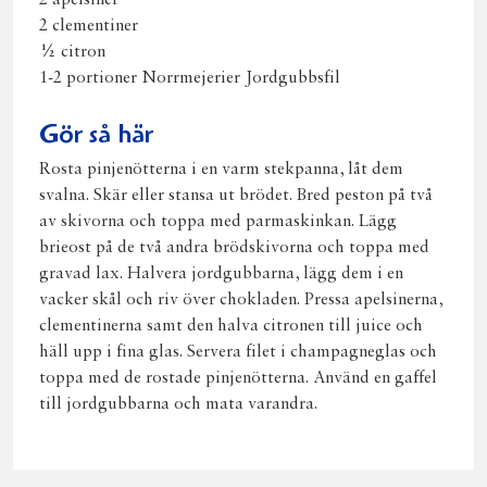
2 apelsiner
2 clementiner
½ citron
1-2 portioner Norrmejerier Jordgubbsfil
Gör så här
Rosta pinjenötterna i en varm stekpanna, låt dem
svalna. Skär eller stansa ut brödet. Bred peston på två
av skivorna och toppa med parmaskinkan. Lägg
brieost på de två andra brödskivorna och toppa med
gravad lax. Halvera jordgubbarna, lägg dem i en
vacker skål och riv över chokladen. Pressa apelsinerna,
clementinerna samt den halva citronen till juice och
häll upp i fina glas. Servera filet i champagneglas och
toppa med de rostade pinjenötterna. Använd en gaffel
till jordgubbarna och mata varandra.