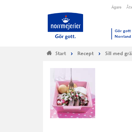
Ägare
Åte
Till N
Gör gott 
Norrland
Start
Recept
Sill med gr