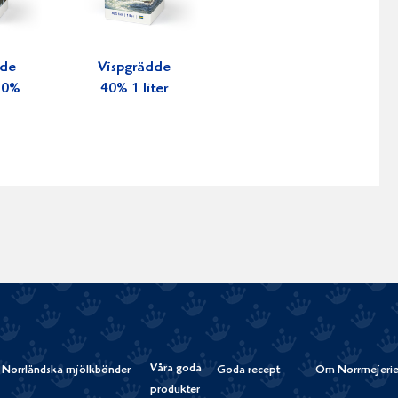
dde
Vispgrädde
 30%
40% 1 liter
Våra goda
Norrländska mjölkbönder
Goda recept
Om Norrmejerie
produkter