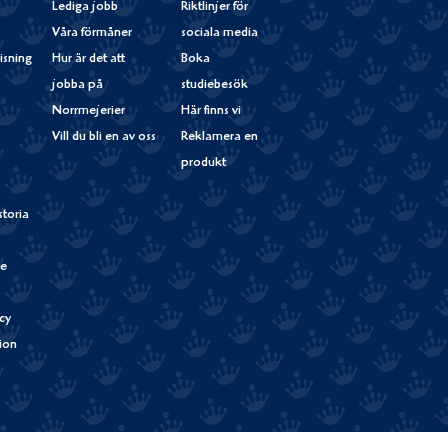
Lediga jobb
Riktlinjer för
Våra förmåner
sociala media
isning
Hur är det att
Boka
jobba på
studiebesök
Norrmejerier
Här finns vi
Vill du bli en av oss
Reklamera en
produkt
storia
de
cy
tion