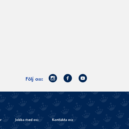
Norrmejerier
Facebook
Youtube
Följ oss:
på
Instagram
r
Jobba med oss
Kontakta oss