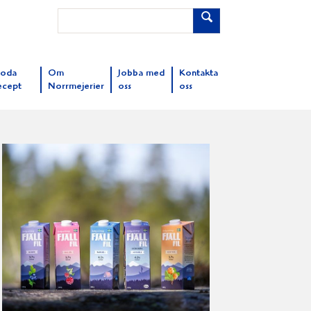
oda
Om
Jobba med
Kontakta
ecept
Norrmejerier
oss
oss