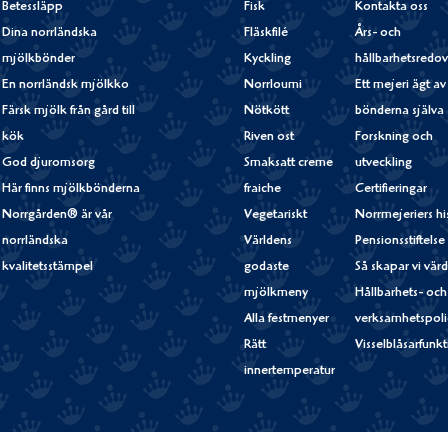
Betessläpp
Fisk
Kontakta oss
Dina norrländska
Fläskfilé
Års- och
mjölkbönder
Kyckling
hållbarhetsredov
En norrländsk mjölkko
Norrloumi
Ett mejeri ägt av
Färsk mjölk från gård till
Nötkött
bönderna själva
kök
Riven ost
Forskning och
God djuromsorg
Smaksatt creme
utveckling
Här finns mjölkbönderna
fraiche
Certifieringar
Norrgården® är vår
Vegetariskt
Norrmejeriers hi
norrländska
Världens
Pensionsstiftelse
kvalitetsstämpel
godaste
Så skapar vi vär
mjölkmeny
Hållbarhets- och
Alla festmenyer
verksamhetspoli
Rätt
Visselblåsarfunk
innertemperatur