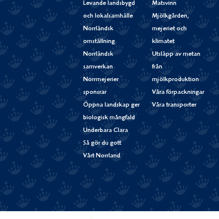
Levande landsbygd
Matsvinn
och lokalsamhälle
Mjölkgården,
Norrländsk
mejeriet och
omställning
klimatet
Norrländsk
Utsläpp av metan
samverkan
från
Norrmejerier
mjölkproduktion
sponsrar
Våra förpackningar
Öppna landskap ger
Våra transporter
biologisk mångfald
Underbara Clara
Så gör du gott
Vårt Norrland