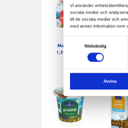
Vi använder enhetsidentifierar
sociala medier och analysera 
till de sociala medier och a
med annan information som du 
Samtyckesval
Nödvändig
Mellanmjölk
Jordgubbs
1,5% laktosfri
2,7% 100
3dl
Avvisa