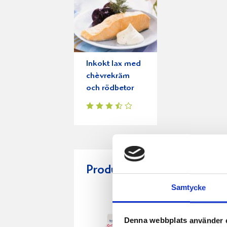
Inkokt lax med
chèvrekräm
och rödbetor
Produkter i receptet:
Samtycke
Denna webbplats använder 