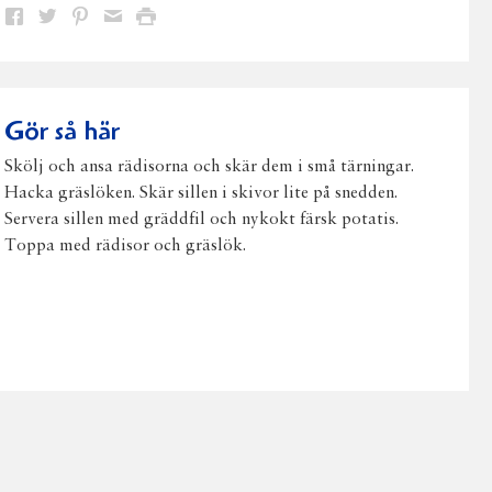
Dela
Dela
Dela
Dela
Skriv
på
på
på
via
ut
Facebook
Twitter
Pinterest
e-
post
Gör så här
Skölj och ansa rädisorna och skär dem i små tärningar.
Hacka gräslöken. Skär sillen i skivor lite på snedden.
Servera sillen med gräddfil och nykokt färsk potatis.
Toppa med rädisor och gräslök.