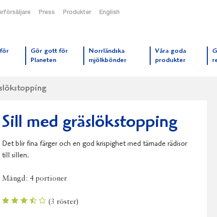
rförsäljare
Press
Produkter
English
orrmejerier startsida
för
Gör gott för
Norrländska
Våra goda
G
Planeten
mjölkbönder
produkter
r
äslökstopping
Sill med gräslökstopping
Det blir fina färger och en god krispighet med tärnade rädisor
till sillen.
Mängd:
4 portioner
(
3
röster)