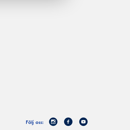
Norrmejerier
Facebook
Youtube
Följ oss: