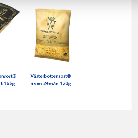
ensost®
Västerbottensost®
it 165g
riven 24mån 120g