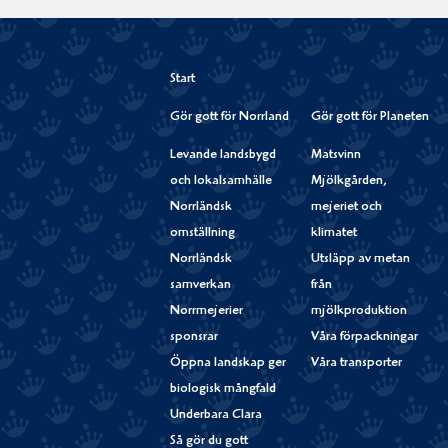
Start
Gör gott för Norrland
Gör gott för Planeten
Levande landsbygd
Matsvinn
och lokalsamhälle
Mjölkgården,
Norrländsk
mejeriet och
omställning
klimatet
Norrländsk
Utsläpp av metan
samverkan
från
Norrmejerier
mjölkproduktion
sponsrar
Våra förpackningar
Öppna landskap ger
Våra transporter
biologisk mångfald
Underbara Clara
Så gör du gott