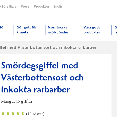
rförsäljare
Press
Produkter
English
orrmejerier startsida
för
Gör gott för
Norrländska
Våra goda
G
Planeten
mjölkbönder
produkter
r
fel med Västerbottensost och inkokta rarbarber
Smördegsgiffel med
Västerbottensost och
inkokta rarbarber
Mängd:
15 gifflar
(
10
röster)