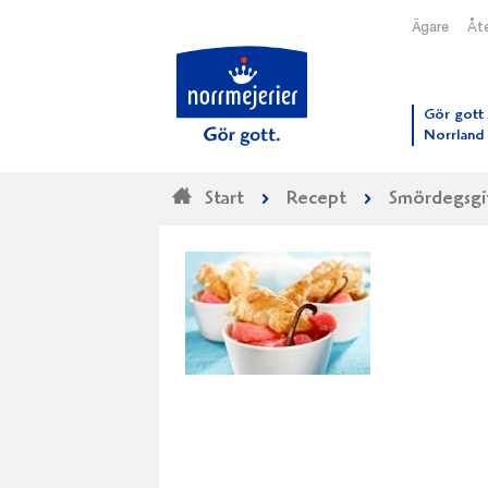
Ägare
Åte
Till N
Gör gott 
Norrland
Start
Recept
Smördegsgif