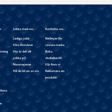
på
Instagram
r
Jobba med oss
Kontakta oss
Lediga jobb
Riktlinjer för
Våra förmåner
sociala media
isning
Hur är det att
Boka
jobba på
studiebesök
Norrmejerier
Här finns vi
Vill du bli en av oss
Reklamera en
produkt
storia
de