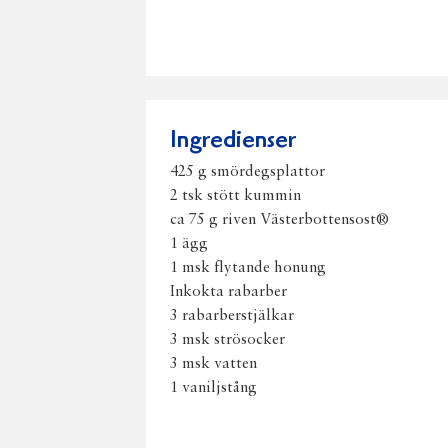
Ingredienser
425 g smördegsplattor
2 tsk stött kummin
ca 75 g riven Västerbottensost®
1 ägg
1 msk flytande honung
Inkokta rabarber
3 rabarberstjälkar
3 msk strösocker
3 msk vatten
1 vaniljstång