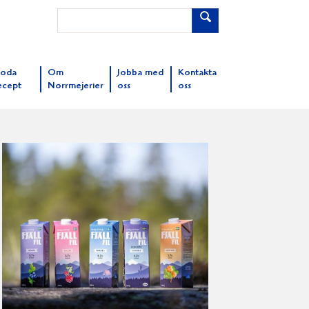
oda
Om
Jobba med
Kontakta
ecept
Norrmejerier
oss
oss