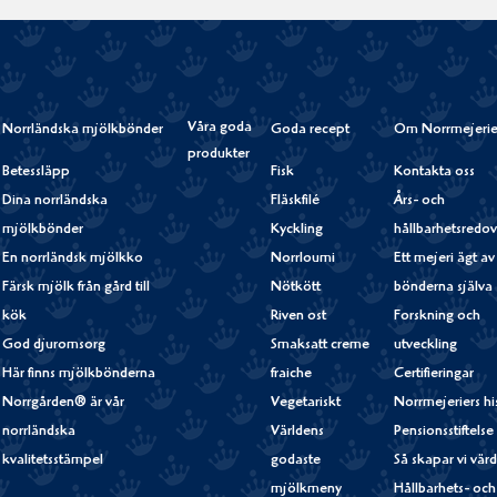
Våra goda
Norrländska mjölkbönder
Goda recept
Om Norrmejerie
produkter
Betessläpp
Fisk
Kontakta oss
Dina norrländska
Fläskfilé
Års- och
mjölkbönder
Kyckling
hållbarhetsredov
En norrländsk mjölkko
Norrloumi
Ett mejeri ägt av
Färsk mjölk från gård till
Nötkött
bönderna själva
kök
Riven ost
Forskning och
God djuromsorg
Smaksatt creme
utveckling
Här finns mjölkbönderna
fraiche
Certifieringar
Norrgården® är vår
Vegetariskt
Norrmejeriers hi
norrländska
Världens
Pensionsstiftelse
kvalitetsstämpel
godaste
Så skapar vi vär
mjölkmeny
Hållbarhets- och