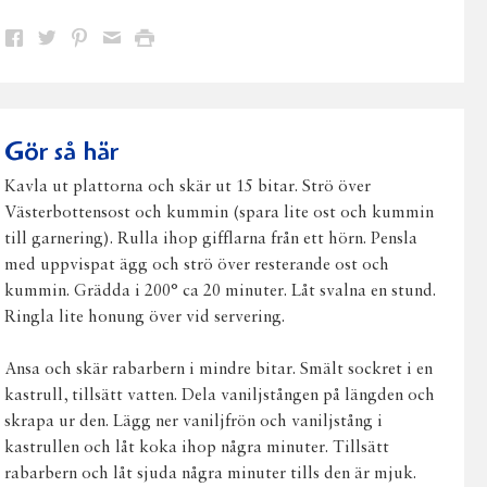
Dela
Dela
Dela
Dela
Skriv
på
på
på
via
ut
Facebook
Twitter
Pinterest
e-
post
Gör så här
Kavla ut plattorna och skär ut 15 bitar. Strö över
Västerbottensost och kummin (spara lite ost och kummin
till garnering). Rulla ihop gifflarna från ett hörn. Pensla
med uppvispat ägg och strö över resterande ost och
kummin. Grädda i 200° ca 20 minuter. Låt svalna en stund.
Ringla lite honung över vid servering.
Ansa och skär rabarbern i mindre bitar. Smält sockret i en
kastrull, tillsätt vatten. Dela vaniljstången på längden och
skrapa ur den. Lägg ner vaniljfrön och vaniljstång i
kastrullen och låt koka ihop några minuter. Tillsätt
rabarbern och låt sjuda några minuter tills den är mjuk.