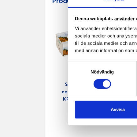
Produkter i receptet:
Denna webbplats använder 
Vi använder enhetsidentifierar
sociala medier och analysera 
till de sociala medier och a
med annan information som du 
Samtyckesval
Nödvändig
Smör Eko
normalsaltat
Västerbott
KRAV 500g
450
Avvisa