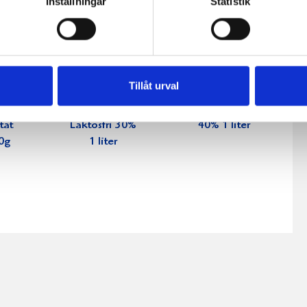
Inställningar
Statistik
Tillåt urval
ko
Köksgrädde
Vispgrädde
tat
Laktosfri 30%
40% 1 liter
0g
1 liter