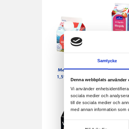
Samtycke
Mellanmjölk
Jordgubbs
1,5% laktosfri
2,7% 100
Denna webbplats använder 
3dl
Vi använder enhetsidentifierar
sociala medier och analysera 
till de sociala medier och a
med annan information som du 
Samtyckesval