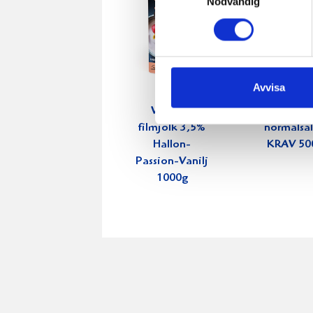
Nödvändig
Avvisa
Verum®
Smör E
filmjölk 3,5%
normalsal
Hallon-
KRAV 50
Passion-Vanilj
1000g