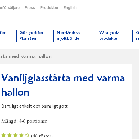
rförsäljare
Press
Produkter
English
orrmejerier startsida
för
Gör gott för
Norrländska
Våra goda
G
Planeten
mjölkbönder
produkter
r
tårta med varma hallon
Vaniljglasstårta med varma
hallon
Barnsligt enkelt och barnsligt gott.
Mängd:
4-6 portioner
(
46
röster)