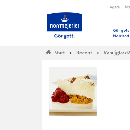
Ägare
Åte
Till N
Gör gott 
Norrland
Start
Recept
Vaniljglass