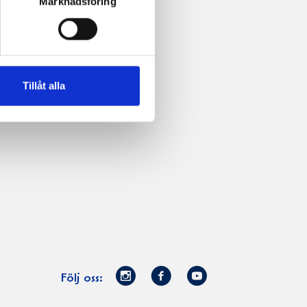
Marknadsföring
Tillåt alla
Norrmejerier
Facebook
Youtube
Följ oss:
på