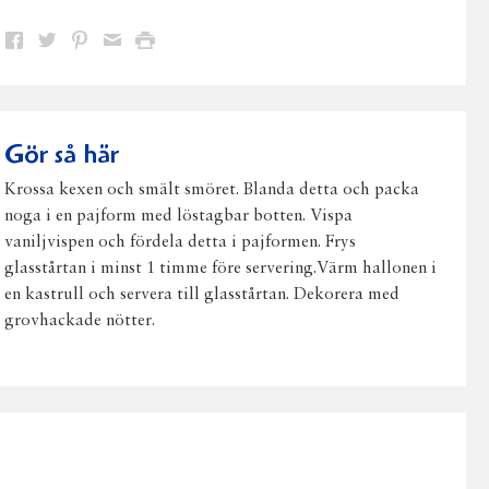
Dela
Dela
Dela
Dela
Skriv
på
på
på
via
ut
Facebook
Twitter
Pinterest
e-
post
Gör så här
Krossa kexen och smält smöret. Blanda detta och packa
noga i en pajform med löstagbar botten. Vispa
vaniljvispen och fördela detta i pajformen. Frys
glasstårtan i minst 1 timme före servering.Värm hallonen i
en kastrull och servera till glasstårtan. Dekorera med
grovhackade nötter.