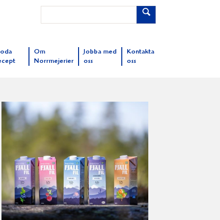
oda
Om
Jobba med
Kontakta
ecept
Norrmejerier
oss
oss