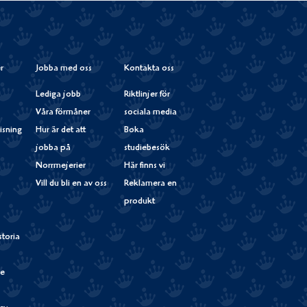
Instagram
r
Jobba med oss
Kontakta oss
Lediga jobb
Riktlinjer för
Våra förmåner
sociala media
isning
Hur är det att
Boka
jobba på
studiebesök
Norrmejerier
Här finns vi
Vill du bli en av oss
Reklamera en
produkt
storia
de