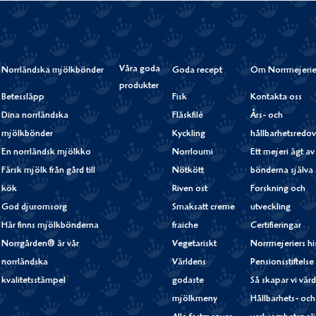
Våra goda
Norrländska mjölkbönder
Goda recept
Om Norrmejerie
produkter
Betessläpp
Fisk
Kontakta oss
Dina norrländska
Fläskfilé
Års- och
mjölkbönder
Kyckling
hållbarhetsredov
En norrländsk mjölkko
Norrloumi
Ett mejeri ägt av
Färsk mjölk från gård till
Nötkött
bönderna själva
kök
Riven ost
Forskning och
God djuromsorg
Smaksatt creme
utveckling
Här finns mjölkbönderna
fraiche
Certifieringar
Norrgården® är vår
Vegetariskt
Norrmejeriers hi
norrländska
Världens
Pensionsstiftelse
kvalitetsstämpel
godaste
Så skapar vi vär
mjölkmeny
Hållbarhets- och