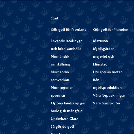
Start
Gör gott för Norrland
Gör gott för Planeten
Levande landsbygd
Matsvinn
och lokalsamhälle
Mjölkgården,
Norrländsk
mejeriet och
omställning
klimatet
Norrländsk
Utsläpp av metan
samverkan
från
Norrmejerier
mjölkproduktion
sponsrar
Våra förpackningar
Öppna landskap ger
Våra transporter
biologisk mångfald
Underbara Clara
Så gör du gott