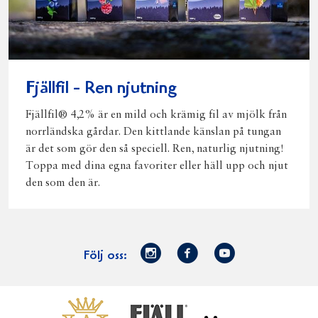
Fjällfil - Ren njutning
Fjällfil® 4,2% är en mild och krämig fil av mjölk från
norrländska gårdar. Den kittlande känslan på tungan
är det som gör den så speciell. Ren, naturlig njutning!
Toppa med dina egna favoriter eller häll upp och njut
den som den är.
Norrmejerier
Facebook
Youtube
Följ oss:
på
Instagram
Västerbottensost
Fjällfil
Verum
Start