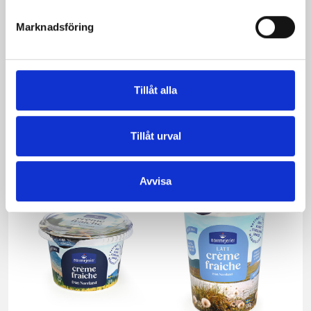
Marknadsföring
Smör Eko
Crème Fraichen
Tillåt alla
normalsaltat
34% 500g
KRAV 500g
Tillåt urval
Avvisa