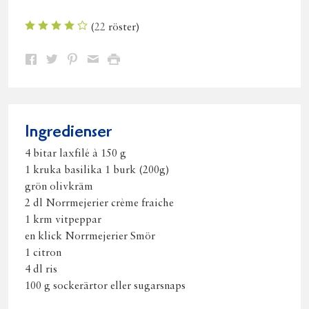
(
22
röster)
Dela
Dela
Dela
Dela
Skriv
på
på
på
via
ut
Facebook
Twitter
Pinterest
e-
post
Ingredienser
4 bitar laxfilé à 150 g
1 kruka basilika 1 burk (200g)
grön olivkräm
2 dl Norrmejerier crème fraiche
1 krm vitpeppar
en klick Norrmejerier Smör
1 citron
4 dl ris
100 g sockerärtor eller sugarsnaps