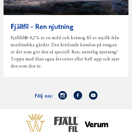
Fjällfil - Ren njutning
Fjällfil® 4,2% är en mild och krämig fil av mjölk från
norrländska gårdar. Den kittlande känslan på tungan
är det som gör den så speciell. Ren, naturlig njutning!
Toppa med dina egna favoriter eller häll upp och njut
den som den är.
Norrmejerier
Facebook
Youtube
Följ oss:
på
Instagram
Västerbottensost
Fjällfil
Verum
Start
Gör gott för
Gör gott för
Norrländska
Våra
Goda 