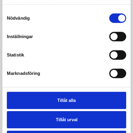
samlat in när du har använt deras tjänster.
Samtyckesval
Nödvändig
Mockaparfait med
Parmaskinka med
frukt
ugnsbakad zucchini
Inställningar
Statistik
Marknadsföring
Produkter i receptet:
Tillåt alla
Tillåt urval