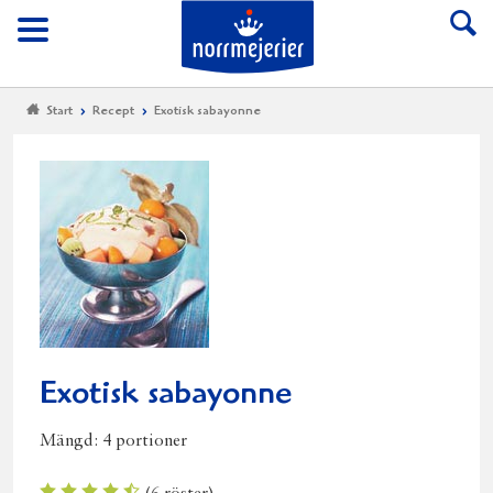
Till Norrmejerier start
Meny
Start
Recept
Exotisk sabayonne
Exotisk sabayonne
Mängd:
4 portioner