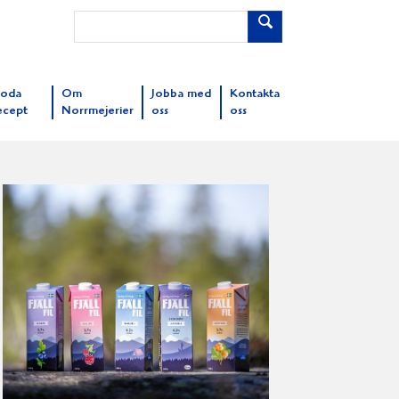
oda
Om
Jobba med
Kontakta
ecept
Norrmejerier
oss
oss