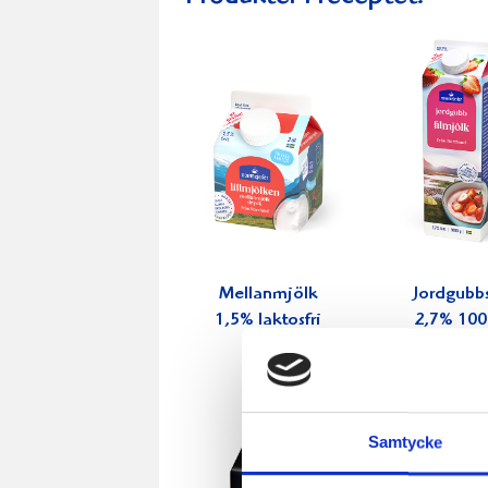
Mellanmjölk
Jordgubbs
1,5% laktosfri
2,7% 100
3dl
Samtycke