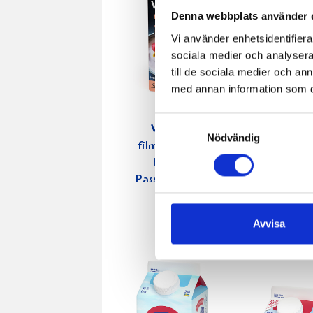
Denna webbplats använder 
Vi använder enhetsidentifierar
sociala medier och analysera 
till de sociala medier och a
med annan information som du 
Samtyckesval
Verum®
Vispgräd
Nödvändig
filmjölk 3,5%
Eko 40
Hallon-
KRAV 1 li
Passion-Vanilj
1000g
Avvisa