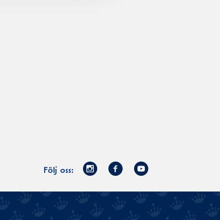
Norrmejerier
Facebook
Youtube
Följ oss:
på
Instagram