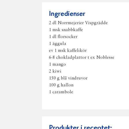
Ingredienser
2 dl Norrmejerier Vispgrädde
1 msk snabbkaffe
1 dl florsocker
1 äggula
ev 1 msk kaffelikör
6-8 chokladplattor t ex Noblesse
1 mango
2 kiwi
150 g blå vindruvor
100 g hallon
1 carambole
Produkter i receptet: