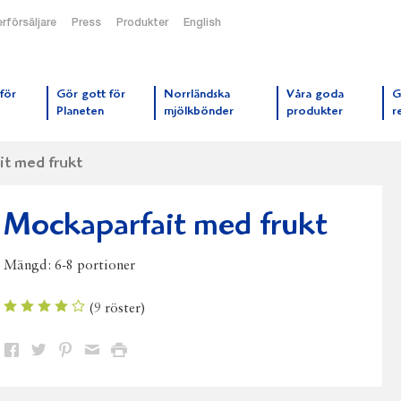
rförsäljare
Press
Produkter
English
orrmejerier startsida
för
Gör gott för
Norrländska
Våra goda
G
Planeten
mjölkbönder
produkter
r
t med frukt
Mockaparfait med frukt
Mängd:
6-8 portioner
(
9
röster)
Dela
Dela
Dela
Dela
Skriv
på
på
på
via
ut
Facebook
Twitter
Pinterest
e-