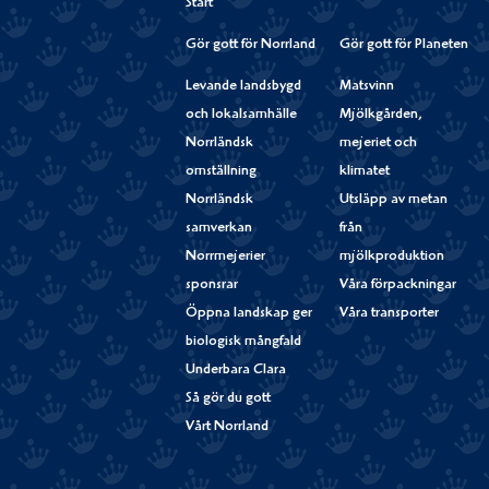
Start
Gör gott för Norrland
Gör gott för Planeten
Levande landsbygd
Matsvinn
och lokalsamhälle
Mjölkgården,
Norrländsk
mejeriet och
omställning
klimatet
Norrländsk
Utsläpp av metan
samverkan
från
Norrmejerier
mjölkproduktion
sponsrar
Våra förpackningar
Öppna landskap ger
Våra transporter
biologisk mångfald
Underbara Clara
Så gör du gott
Vårt Norrland