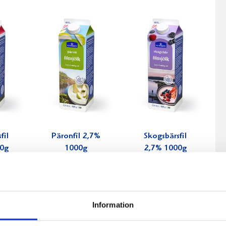
fil
Päronfil 2,7%
Skogsbärsfil
0g
1000g
2,7% 1000g
Information