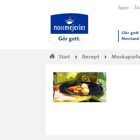
Ägare
Åte
Till N
Gör gott 
Norrland
Start
Recept
Mockaparfai