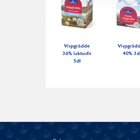
Vispgrädde
Vispgräd
36% laktosfri
40% 3d
5dl