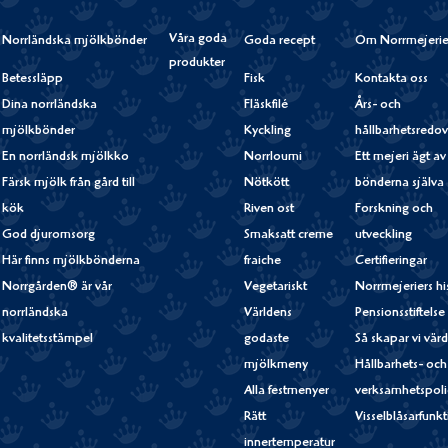
Våra goda
Norrländska mjölkbönder
Goda recept
Om Norrmejerie
produkter
Betessläpp
Fisk
Kontakta oss
Dina norrländska
Fläskfilé
Års- och
mjölkbönder
Kyckling
hållbarhetsredov
En norrländsk mjölkko
Norrloumi
Ett mejeri ägt av
Färsk mjölk från gård till
Nötkött
bönderna själva
kök
Riven ost
Forskning och
God djuromsorg
Smaksatt creme
utveckling
Här finns mjölkbönderna
fraiche
Certifieringar
Norrgården® är vår
Vegetariskt
Norrmejeriers hi
norrländska
Världens
Pensionsstiftelse
kvalitetsstämpel
godaste
Så skapar vi vär
mjölkmeny
Hållbarhets- och
Alla festmenyer
verksamhetspoli
Rätt
Visselblåsarfunk
innertemperatur