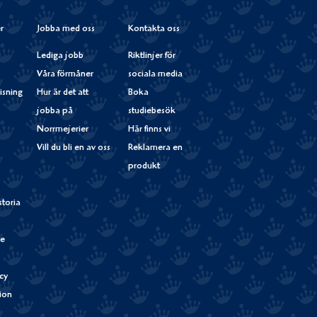
r
Jobba med oss
Kontakta oss
Lediga jobb
Riktlinjer för
Våra förmåner
sociala media
isning
Hur är det att
Boka
jobba på
studiebesök
Norrmejerier
Här finns vi
Vill du bli en av oss
Reklamera en
produkt
storia
de
cy
tion