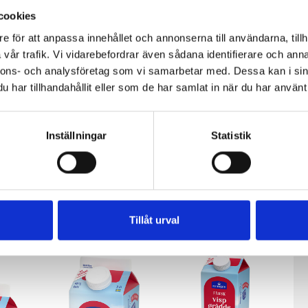
cookies
e för att anpassa innehållet och annonserna till användarna, tillh
vår trafik. Vi vidarebefordrar även sådana identifierare och anna
nnons- och analysföretag som vi samarbetar med. Dessa kan i sin
har tillhandahållit eller som de har samlat in när du har använt 
den
Köksgrädde
Vispgrädde
Inställningar
Statistik
%
Laktosfri 30%
36% laktosfri
ter
1 liter
3dl
Tillåt urval