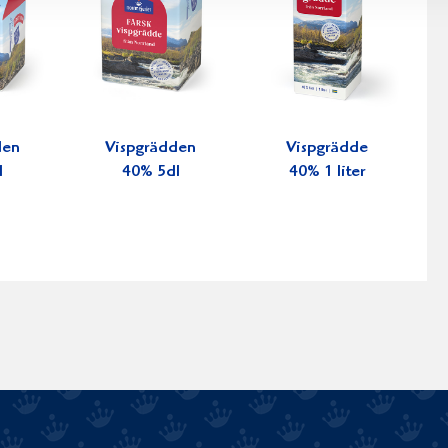
den
Vispgrädden
Vispgrädde
l
40% 5dl
40% 1 liter