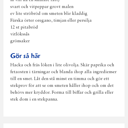
ni vill ha en smalare rätt)
svart och vitpeppar grovt malen
ev lite ströbröd om smeten blir kladdig
Färska örter oregano, timjan eller persilja
12 st pitabröd
vitlökssås
grönsaker
Gör så här
Hacka och fräs löken i lite olivolja. Skär paprika och
fetaosten i tärningar och blanda ihop alla ingredienser
till en smet. Låt den stå minst en timma och gör ett
stekprov för att se om smeten håller ihop och om det
behövs mer kryddor. Forma till biffar och grilla eller
stek dom i en stekpanna.