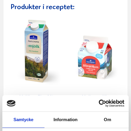
Produkter i receptet:
Mjölken Eko 3%
Mellanmjölk
KRAV 1 liter
1,5% laktosfri 3dl
Samtycke
Information
Om