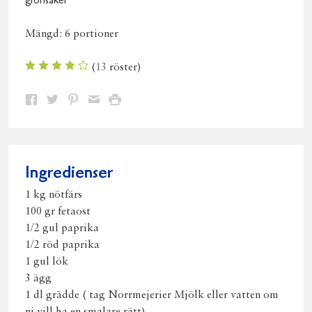
grönsaker
Mängd:
6 portioner
(
13
röster)
Dela
Dela
Dela
Dela
Skriv
på
på
på
via
ut
Facebook
Twitter
Pinterest
e-
post
Ingredienser
1 kg nötfärs
100 gr fetaost
1/2 gul paprika
1/2 röd paprika
1 gul lök
3 ägg
1 dl grädde ( tag Norrmejerier Mjölk eller vatten om