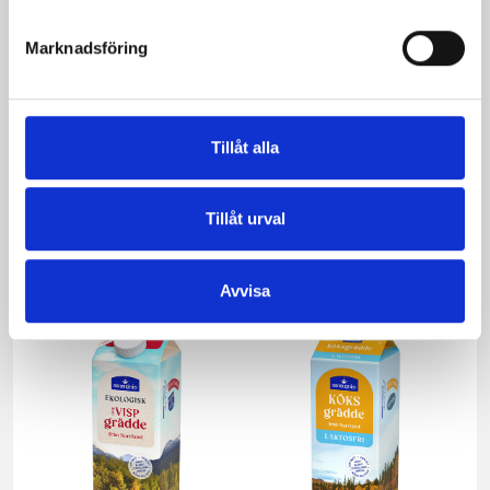
Marknadsföring
Tillåt alla
Päronfil 2,7%
Skogsbärsfil 2,7%
Tillåt urval
1000g
1000g
Avvisa