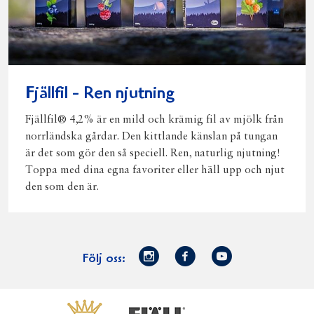
Fjällfil - Ren njutning
Fjällfil® 4,2% är en mild och krämig fil av mjölk från
norrländska gårdar. Den kittlande känslan på tungan
är det som gör den så speciell. Ren, naturlig njutning!
Toppa med dina egna favoriter eller häll upp och njut
den som den är.
Norrmejerier
Facebook
Youtube
Följ oss:
på
Instagram
Västerbottensost
Fjällfil
Verum