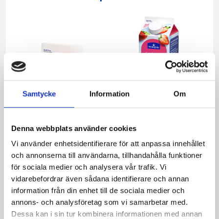
Samtycke
Information
Om
Denna webbplats använder cookies
Vi använder enhetsidentifierare för att anpassa innehållet
Mellanmjölk
Jordgubbsfil 2,7%
och annonserna till användarna, tillhandahålla funktioner
1,5% laktosfri 3dl
1000g
för sociala medier och analysera vår trafik. Vi
vidarebefordrar även sådana identifierare och annan
information från din enhet till de sociala medier och
annons- och analysföretag som vi samarbetar med.
Dessa kan i sin tur kombinera informationen med annan