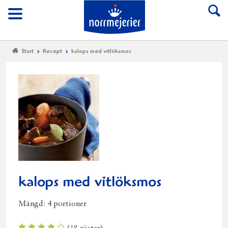
Till Norrmejerier start
Meny
Start
Recept
kalops med vitlöksmos
kalops med vitlöksmos
Mängd:
4 portioner