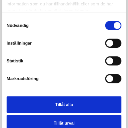
information som du har tillhandahållit eller som de har
samlat in när du har använt deras tjänster.
Samtyckesval
Nödvändig
Inställningar
Statistik
Päronfil 2,7%
Skogsbärsfil 2,7%
1000g
1000g
Marknadsföring
Tillåt alla
Tillåt urval