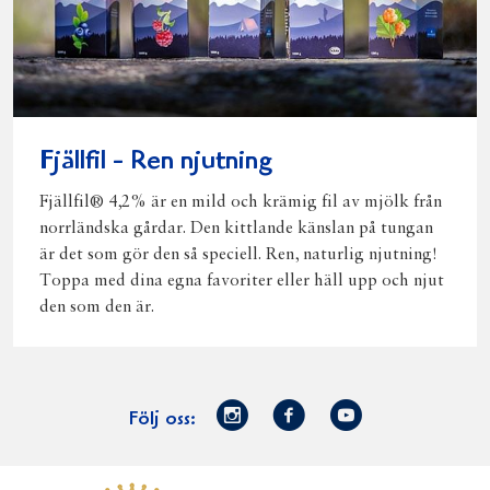
Fjällfil - Ren njutning
Fjällfil® 4,2% är en mild och krämig fil av mjölk från
norrländska gårdar. Den kittlande känslan på tungan
är det som gör den så speciell. Ren, naturlig njutning!
Toppa med dina egna favoriter eller häll upp och njut
den som den är.
Norrmejerier
Facebook
Youtube
Följ oss:
på
Instagram