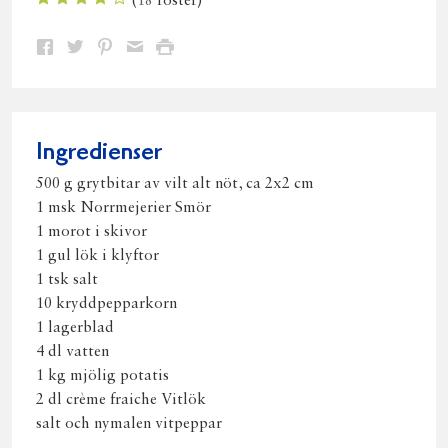
(
18
röster)
Dela
Dela
Dela
Dela
Skriv
på
på
på
via
ut
Facebook
Twitter
Pinterest
e-
post
Ingredienser
500 g grytbitar av vilt alt nöt, ca 2x2 cm
1 msk Norrmejerier Smör
1 morot i skivor
1 gul lök i klyftor
1 tsk salt
10 kryddpepparkorn
1 lagerblad
4 dl vatten
1 kg mjölig potatis
2 dl crème fraiche Vitlök
salt och nymalen vitpeppar