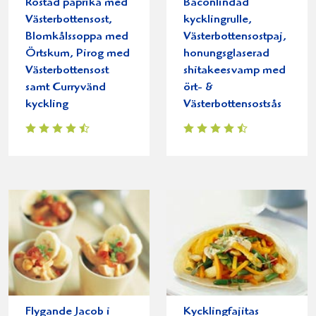
Rostad paprika med
Baconlindad
Västerbottensost,
kycklingrulle,
Blomkålssoppa med
Västerbottensostpaj,
Örtskum, Pirog med
honungsglaserad
Västerbottensost
shitakeesvamp med
samt Curryvänd
ört- &
kyckling
Västerbottensostsås
Flygande Jacob i
Kycklingfajitas