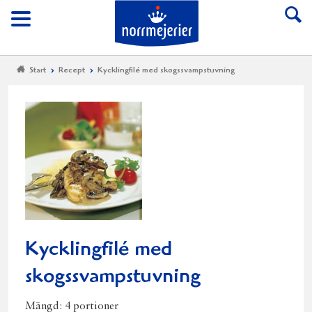
Till Norrmejerier start
Meny
Start
Recept
Kycklingfilé med skogssvampstuvning
Kycklingfilé med
skogssvampstuvning
Mängd:
4 portioner