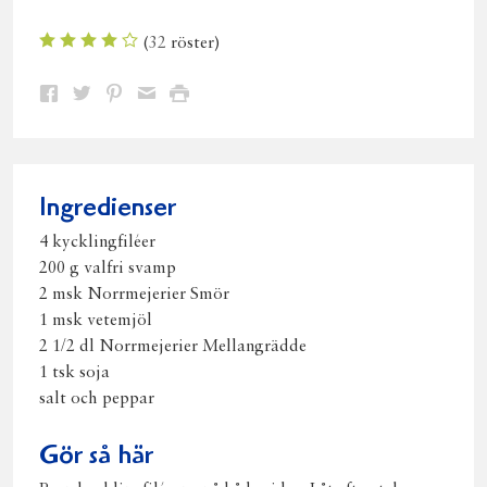
(
32
röster)
Dela
Dela
Dela
Dela
Skriv
på
på
på
via
ut
Facebook
Twitter
Pinterest
e-
post
Ingredienser
4 kycklingfiléer
200 g valfri svamp
2 msk Norrmejerier Smör
1 msk vetemjöl
2 1/2 dl Norrmejerier Mellangrädde
1 tsk soja
salt och peppar
Gör så här