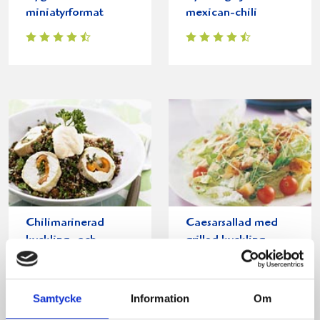
miniatyrformat
mexican-chili
Chilimarinerad
Caesarsallad med
kyckling- och
grillad kyckling
quinoasallad med
yoghurtsås
Samtycke
Information
Om