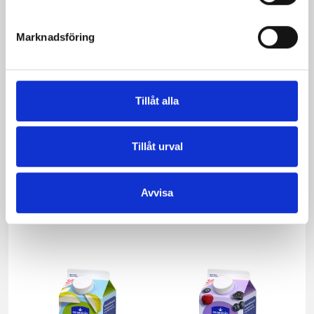
Marknadsföring
Tillåt alla
Tillåt urval
Avvisa
Mellanmjölk
Jordgubbsfil 2,7%
1,5% laktosfri 3dl
1000g