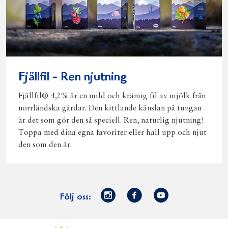
Fjällfil - Ren njutning
Fjällfil® 4,2% är en mild och krämig fil av mjölk från
norrländska gårdar. Den kittlande känslan på tungan
är det som gör den så speciell. Ren, naturlig njutning!
Toppa med dina egna favoriter eller häll upp och njut
den som den är.
Norrmejerier
Facebook
Youtube
Följ oss:
på
Instagram