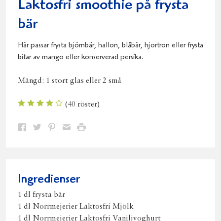
Laktosfri smoothie på frysta
bär
Här passar frysta björnbär, hallon, blåbär, hjortron eller frysta
bitar av mango eller konserverad persika.
Mängd:
1 stort glas eller 2 små
(
40
röster)
Dela
Dela
Dela
Dela
Skriv
på
på
på
via
ut
Facebook
Twitter
Pinterest
e-
post
Ingredienser
1 dl frysta bär
1 dl Norrmejerier Laktosfri Mjölk
1 dl Norrmejerier Laktosfri Vaniljyoghurt