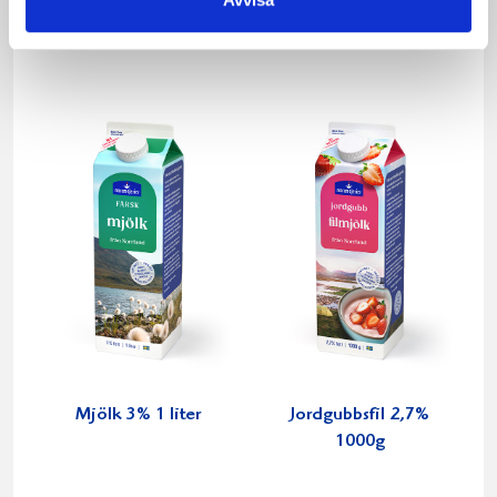
Laktosfri 3% 1
1,5% laktosfri 3dl
liter
Mjölk 3% 1 liter
Jordgubbsfil 2,7%
1000g