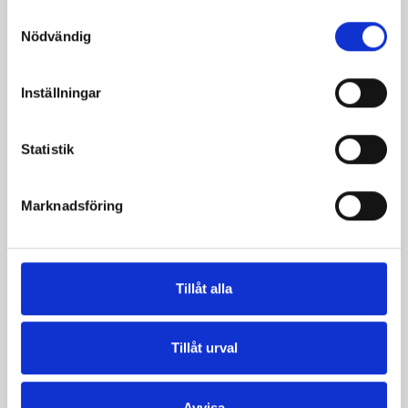
Samtyckesval
Lättmjölkdrycken
Nödvändig
Laktosfri 0,5% 1
Mellanmjölkdrycken
liter
Laktosfri 1,5% 1 liter
Inställningar
Statistik
Marknadsföring
Tillåt alla
Tillåt urval
Mjölkdrycken
Mellanmjölk
Avvisa