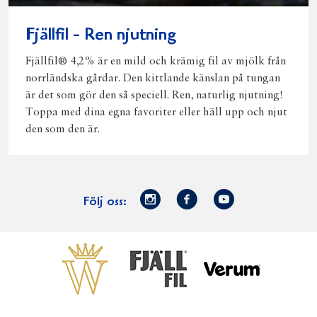
Fjällfil - Ren njutning
Fjällfil® 4,2% är en mild och krämig fil av mjölk från
norrländska gårdar. Den kittlande känslan på tungan
är det som gör den så speciell. Ren, naturlig njutning!
Toppa med dina egna favoriter eller häll upp och njut
den som den är.
Norrmejerier
Facebook
Youtube
Följ oss:
på
Instagram
Västerbottensost
Fjällfil
Verum
Start
Gör gott för
Gör gott för
Norrländska
Våra
Goda 
Norrland
Planeten
mjölkbönder
goda
Fisk