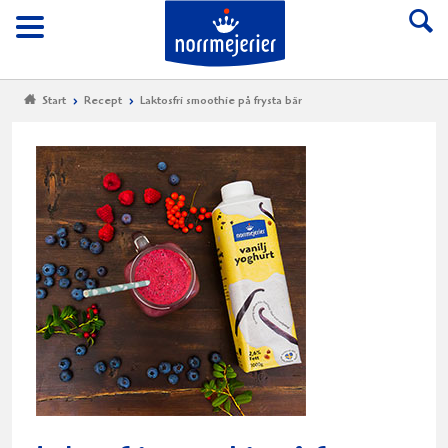
Till Norrmejerier start
Meny
Start
Recept
Laktosfri smoothie på frysta bär